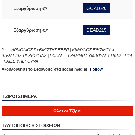
Εξαργύρωση 👉
GOAL620
Εξαργύρωση 👉
DEAD215
21+ | ΑΡΜΟΔΙΟΣ ΡΥΘΜΙΣΤΗΣ ΕΕΕΠ | ΚΙΝΔΥΝΟΣ ΕΘΙΣΜΟΥ &
ΑΠΩΛΕΙΑΣ ΠΕΡΙΟΥΣΙΑΣ | ΕΟΠΑΕ – ΓΡΑΜΜΗ ΣΥΜΒΟΥΛΕΥΤΙΚΗΣ: 1114
| ΠΑΙΞΕ ΥΠΕΥΘΥΝΑ
Aκουλούθησε το Betoworld στα social media!
Follow
ΤΖΙΡΟΙ ΣΗΜΕΡΑ
Ολοι οι Τζίροι
ΤΑΥΤΟΠΟΙΗΣΗ ΣΤΟΙΧΕΙΩΝ