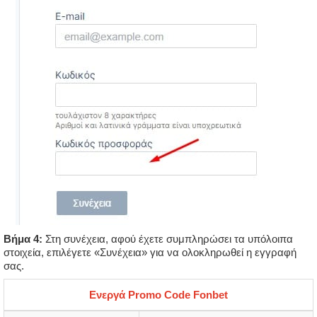
Βήμα 4:
Στη συνέχεια, αφού έχετε συμπληρώσει τα υπόλοιπα
στοιχεία, επιλέγετε «Συνέχεια» για να ολοκληρωθεί η εγγραφή
σας.
Ενεργά Promo Code Fonbet