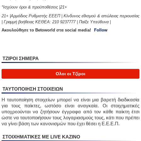
*Ισχύουν όροι & προϋποθέσεις |21+
21+ |Αρμόδιος Ρυθμιστής ΕΕΕΠ | Κίνδυνος εθισμού & απώλειας περιουσίας
| Γραμμή βοήθειας ΚΕΘΕΑ: 210 9237777 | Παίξε Υπεύθυνα |
Aκουλούθησε το Betoworld στα social media!
Follow
ΤΖΙΡΟΙ ΣΗΜΕΡΑ
Ολοι οι Τζίροι
ΤΑΥΤΟΠΟΙΗΣΗ ΣΤΟΙΧΕΙΩΝ
Η ταυτοποίηση στοιχείων μπορεί να είναι μια βαρετή διαδικασία
για τους παίκτες, ωστόσο είναι αναγκαία. Οι στοιχηματικές
υποχρεούνται να ζητήσουν έγγραφα από τον κάθε παίκτη έτσι
ώστε να ταυτοποιήσουν τους λογαριασμούς τους, κάτι που πρέπει
να γίνει βάση των κανονισμών που έχει θέσει η Ε.Ε.Ε.Π.
ΣΤΟΙΧΗΜΑΤΙΚΈΣ ΜΕ LIVE ΚΑΖΙΝΟ