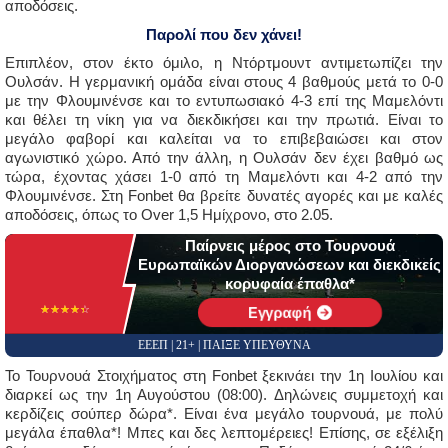
αποδόσεις.
Παρολί που δεν χάνει!
Επιπλέον, στον έκτο όμιλο, η Ντόρτμουντ αντιμετωπίζει την
Ουλσάν. Η γερμανική ομάδα είναι στους 4 βαθμούς μετά το 0-0
με την Φλουμινένσε και το εντυπωσιακό 4-3 επί της Μαμελόντι
και θέλει τη νίκη για να διεκδικήσει και την πρωτιά. Είναι το
μεγάλο φαβορί και καλείται να το επιβεβαιώσει και στον
αγωνιστικό χώρο. Από την άλλη, η Ουλσάν δεν έχει βαθμό ως
τώρα, έχοντας χάσει 1-0 από τη Μαμελόντι και 4-2 από την
Φλουμινένσε. Στη Fonbet θα βρείτε δυνατές αγορές και με καλές
αποδόσεις, όπως το Over 1,5 Ημίχρονο, στο 2.05.
Παίρνεις μέρος στο Τουρνουά
Ευρωπαϊκών Διοργανώσεων και διεκδικείς
κορυφαία έπαθλα*
☆☆☆☆☆
★★★★★
Εγγραφή
ΕΕΕΠ | 21+ | ΠΑΙΞΕ ΥΠΕΥΘΥΝΑ
Το Τουρνουά Στοιχήματος στη Fonbet ξεκινάει την 1η Ιουλίου και
διαρκεί ως την 1η Αυγούστου (08:00). Δηλώνεις συμμετοχή και
κερδίζεις σούπερ δώρα*. Είναι ένα μεγάλο τουρνουά, με πολύ
μεγάλα έπαθλα*! Μπες και δες λεπτομέρειες! Επίσης, σε εξέλιξη