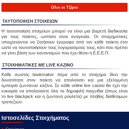
Ολοι οι Τζίροι
ΤΑΥΤΟΠΟΙΗΣΗ ΣΤΟΙΧΕΙΩΝ
Η ταυτοποίηση στοιχείων μπορεί να είναι μια βαρετή διαδικασία
για τους παίκτες, ωστόσο είναι αναγκαία. Οι στοιχηματικές
υποχρεούνται να ζητήσουν έγγραφα από τον κάθε παίκτη έτσι
ώστε να ταυτοποιήσουν τους λογαριασμούς τους, κάτι που πρέπει
να γίνει βάση των κανονισμών που έχει θέσει η Ε.Ε.Ε.Π.
ΣΤΟΙΧΗΜΑΤΙΚΈΣ ΜΕ LIVE ΚΑΖΙΝΟ
Κάθε σωστός bookmaker πέρα από το στοίχημα δίνει την
δυνατότητα στον παίκτη να απολαύσει και μια εξελιγμένη
εμπειρία ζωντανού καζίνο. Σε κάθε online live casino θα έχει την
ευκαιρία να απολαύσετε όλα τα δημοφιλή παιχνίδια (όπως είναι
το live blackjack και η ζωντανή ρουλέτα) με πλήθος διαθέσιμων
τραπεζιών.
Ιστοσελίδες Στοιχήματος