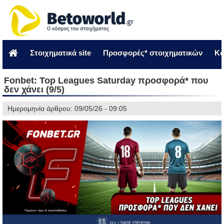
Στοιχηματικά site
Προσφορές* στοιχηματικών
Κο
Fonbet: Top Leagues Saturday προσφορά* που
δεν χάνει (9/5)
Ημερομηνία άρθρου: 09/05/26 - 09:05