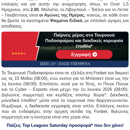
επιλογές και για αυτήν την αναμέτρηση, όπως το Over 1,5
Ημίχρονο, στο
2.00
. Μάλιστα, το Λίβερπουλ – Τσέλσι και το Λέτσε
– Γιουβέντους είναι
οι Αγώνες της Ημέρας
, κοινώς, σε κάθε έναν
θα βρείτε τα αγαπημένα
Ψαγμένα Ειδικά
, με σπέσιαλ αγορές και
αποδόσεις.
Παίρνεις μέρος στο Τουρνουά
Ποδοσφαίρου και διεκδικείς κορυφαία
έπαθλα*
☆☆☆☆☆
★★★★★
Εγγραφή
ΕΕΕΠ | 21+ | ΠΑΙΞΕ ΥΠΕΥΘΥΝΑ
Το Τουρνουά Ποδοσφαίρου είναι σε εξέλιξη στη Fonbet και διαρκεί
ως τις 15 Μαΐου (08:00), ενώ εκείνο για το Μπάσκετ είναι ως την
1η Ιουνίου (08:00). Επιπλέον, αυτά για το Τένις, το Πινγκ Πονγκ
και το Cyber – Esports είναι μέχρι την 1η Ιουνίου 2026 (08:00).
Δηλώνεις συμμετοχή και κερδίζεις σούπερ δώρα*. Διεκδικείς
μοναδικά έπαθλα* μέσα από τα τουρνουά που διοργανώνονται.
Θυμίζουμε, η διαδικασία εγγραφής είναι απλή: Επιλέγεις εκείνο
που σε ενδιαφέρει, στην αρχική σελίδα της Fonbet, δηλώνεις
συμμετοχή και η συνέχεια είναι στα χέρια σου.
Παίζεις Top Leagues Saturday προσφορά* που δεν χάνει!