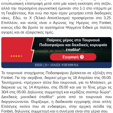
εντυπωσιακή επιστροφή μετά από μία κακή εκκίνηση στη σεζόν,
αλλά την περασμένη αγωνιστική έμειναν στο 1-1 στο ντέρμπι με
τη Γιουβέντους. Και ενώ πιο πριν είχαν μετρήσει επτά διαδοχικές
νίκες. Εδώ, το Χ (Τελικό Αποτέλεσμα) προσφέρεται στο 3.25.
Επιπλέον, και αυτός είναι ο Αγώνας της Ημέρας στη Fonbet,
κοινώς εδώ θα βρείτε τα αγαπημένα Ψαγμένα Ειδικά με πολλές
αγορές και σε εξαιρετικές τιμές.
Παίρνεις μέρος στο Τουρνουά
Ποδοσφαίρου και διεκδικείς κορυφαία
έπαθλα*
☆☆☆☆☆
★★★★★
Εγγραφή
ΕΕΕΠ | 21+ | ΠΑΙΞΕ ΥΠΕΥΘΥΝΑ
Το τουρνουά στοιχήματος Ποδοσφαίρου βρίσκεται σε εξέλιξη στη
Fonbet. Για την ακρίβεια, διαρκεί μέχρι τις 18 Απριλίου στις 05:00.
Ταυτόχρονα, «τρέχουν» άλλα δύο τουρνουά, για το Μπάσκετ, με
διάρκεια ως τις 14 Απριλίου, στις 05:00 και για το Τένις μέχρι τις
30/4 στις 05:00. Δηλώνεις συμμετοχή και κερδίζεις σούπερ δώρα*.
Διεκδικείς μοναδικά έπαθλα* μέσα από τα τουρνουά που
διοργανώνονται. Θυμίζουμε, η διαδικασία εγγραφής είναι απλή:
Επιλέγεις εκείνο που σε ενδιαφέρει, στην αρχική σελίδα της
Fonbet, δηλώνεις συμμετοχή και η συνέχεια είναι στα χέρια σου.