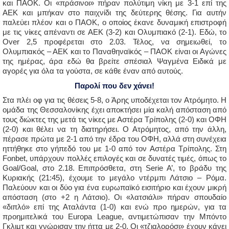
και ΠΑΟΚ. Οι «πράσινοι» πήραν πολύτιμη νίκη με 3-1 επί της
ΑΕΚ και μπήκαν στο παιχνίδι της δεύτερης θέσης. Για αυτήν
παλεύει πλέον και ο ΠΑΟΚ, ο οποίος έκανε δυναμική επιστροφή
με τις νίκες απέναντι σε ΑΕΚ (3-2) και Ολυμπιακό (2-1). Εδώ, το
Over 2,5 προφέρεται στο 2.03. Τέλος, να σημειωθεί, το
Ολυμπιακός – ΑΕΚ και το Παναθηναϊκός – ΠΑΟΚ είναι οι Αγώνες
της ημέρας, άρα εδώ θα βρείτε σπέσιαλ Ψαγμένα Ειδικά με
αγορές για όλα τα γούστα, σε κάθε έναν από αυτούς.
Παρολί που δεν χάνει!
Στα πλέι οφ για τις θέσεις 5-8, ο Άρης υποδέχεται τον Ατρόμητο. Η
ομάδα της Θεσσαλονίκης έχει αποκτήσει μία καλή απόσταση από
τους διώκτες της μετά τις νίκες με Αστέρα Τρίπολης (2-0) και ΟΦΗ
(2-0) και θέλει να τη διατηρήσει. Ο Ατρόμητος, από την άλλη,
πέρασε πρώτα με 2-1 από την έδρα του ΟΦΗ, αλλά στη συνέχεια
ηττήθηκε στο γήπεδό του με 1-0 από τον Αστέρα Τρίπολης. Στη
Fonbet, υπάρχουν πολλές επιλογές και σε δυνατές τιμές, όπως το
Goal/Goal, στο 2.18. Επιπρόσθετα, στη Serie A’, το βράδυ της
Κυριακής (21:45), έχουμε το μεγάλο ντέρμπι Λάτσιο – Ρόμα.
Παλεύουν και οι δύο για ένα ευρωπαϊκό εισιτήριο και έχουν μικρή
απόσταση (στο +2 η Λάτσιο). Οι «λατσιάλι» πήραν σπουδαίο
«διπλό» επί της Αταλάντα (1-0) και ενώ προ ημερών, για τα
προημιτελικά του Europa League, αντιμετώπισαν την Μπόντο
Γκλιμτ και γνώρισαν την ήττα με 2-0. Οι «τζιαλορόσι» έχουν κάνει