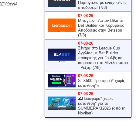
Πορτογαλία με ενισχυμένες
ΥΠΕΥΘΥΝΑ
αποδόσεις! (7/8)
07-08-26
Μπάγερν - Άστον Βίλα με
Bet Builder και Κορυφαίες
Αποδόσεις στην Betsson
(7/8)
07-08-26
Σέντρα στο League Cup
Αγγλίας με Bet Builder
πρόκρισης για Γουλβς και
ισορροπία στο Μίντλεσμπρο
- Ρέξαμ (7/8)
07-08-26
STX500 Προσφορά* χωρίς
κατάθεση*⭐
07-08-26
🌊Προσφορά* χωρίς
κατάθεση* για το
SUMMERAKI2026 (από τη
Novibet)