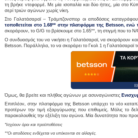
τη βρήκε ντεφορμέ. Με μία ισοπαλία και δύο ήττες, μία στο Κύ
σερί τριών αγώνων χωρίς νίκη.
Στο Γαλατάσαραϊ – Τράμπζονσπορ οι αποδόσεις καταγράφου
τοποθετείται στο 1.68** στην πλατφόρμα της Betsson, ενώ
σκοράρουν, το G/G το βρίσκουμε στο 1.65**, τη στιγμή που το N/G
Ο συνδυασμός του να νικήσει η Γαλατάσαραϊ, να σκοράρουν και 
Betsson. Παράλληλα, το να σκοράρει το Γκολ 1 η Γαλατάσαραϊ τοπ
ΤΑ ΚΟΡ
☆☆☆☆☆
★★★★★
Ε
Όμως, θα βρείτε και πλήθος αγώνων με ασυναγώνιστες
Ενισχυ
Επιπλέον, στην πλατφόρμα της Betsson υπάρχει το νέο καταπ
προτέρων την τιμή εξαργύρωσης που επιθυμείς. Μόλις το δελτ
παρακολουθείς την εξέλιξη του αγώνα. Μία δυνατότητα που προσ
*Ισχύουν όροι και προϋποθέσεις
**Οι αποδόσεις ενδέχεται να υπόκεινται σε αλλαγές.