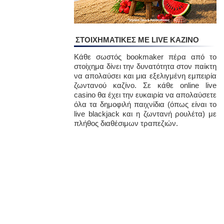
ΣΤΟΙΧΗΜΑΤΙΚΈΣ ΜΕ LIVE ΚΑΖΙΝΟ
Κάθε σωστός bookmaker πέρα από το
στοίχημα δίνει την δυνατότητα στον παίκτη
να απολαύσει και μια εξελιγμένη εμπειρία
ζωντανού καζίνο. Σε κάθε online live
casino θα έχει την ευκαιρία να απολαύσετε
όλα τα δημοφιλή παιχνίδια (όπως είναι το
live blackjack και η ζωντανή ρουλέτα) με
πλήθος διαθέσιμων τραπεζιών.