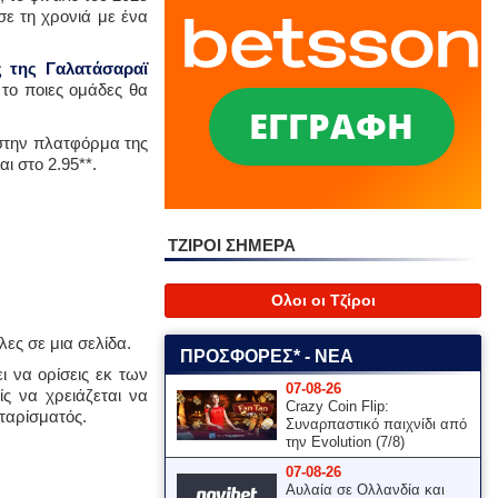
σε τη χρονιά με ένα
 της Γαλατάσαραϊ
 το ποιες ομάδες θα
 στην πλατφόρμα της
ι στο 2.95**.
ΤΖΙΡΟΙ ΣΗΜΕΡΑ
Ολοι οι Τζίροι
ς σε μια σελίδα.
ΠΡΟΣΦΟΡΕΣ* - ΝΕΑ
ι να ορίσεις εκ των
07-08-26
ς να χρειάζεται να
Crazy Coin Flip:
ταρίσματός.
Συναρπαστικό παιχνίδι από
την Evolution (7/8)
07-08-26
Αυλαία σε Ολλανδία και