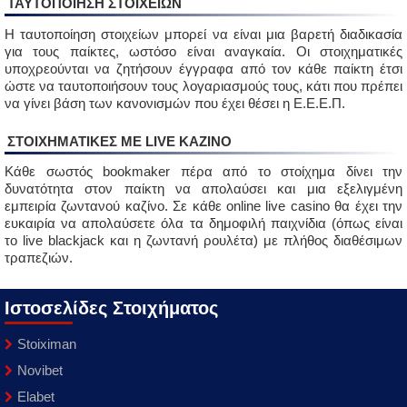
ΤΑΥΤΟΠΟΙΗΣΗ ΣΤΟΙΧΕΙΩΝ
Η ταυτοποίηση στοιχείων μπορεί να είναι μια βαρετή διαδικασία
για τους παίκτες, ωστόσο είναι αναγκαία. Οι στοιχηματικές
υποχρεούνται να ζητήσουν έγγραφα από τον κάθε παίκτη έτσι
ώστε να ταυτοποιήσουν τους λογαριασμούς τους, κάτι που πρέπει
να γίνει βάση των κανονισμών που έχει θέσει η Ε.Ε.Ε.Π.
ΣΤΟΙΧΗΜΑΤΙΚΈΣ ΜΕ LIVE ΚΑΖΙΝΟ
Κάθε σωστός bookmaker πέρα από το στοίχημα δίνει την
δυνατότητα στον παίκτη να απολαύσει και μια εξελιγμένη
εμπειρία ζωντανού καζίνο. Σε κάθε online live casino θα έχει την
ευκαιρία να απολαύσετε όλα τα δημοφιλή παιχνίδια (όπως είναι
το live blackjack και η ζωντανή ρουλέτα) με πλήθος διαθέσιμων
τραπεζιών.
Ιστοσελίδες Στοιχήματος
Stoiximan
Novibet
Elabet