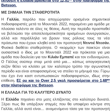
έκπληξη η Ελλάδα βρίσκεται στο 12,51** στην πλατφόρμα της
Betsson.
ΜΕ ΣΗΜΑΙΑ ΤΗΝ ΣΤΑΘΕΡΟΤΗΤΑ
Η
Γαλλία
, παρόλο που αποχώρησαν ορισμένοι σημαντικοί
ποδοσφαιριστές μετά το Μουντιάλ 2022, παραμένει μια ομάδα με
πλούσιο ταλέντο σε όλες τις θέσεις. Αυτή την περίοδο προσπαθεί
να βελτιώσει την αποτελεσματικότητα ορισμένων συνεργασιών,
αλλά και παράλληλα να βρουν τους ρόλους τους τα νέα
πρόσωπα που έχουν κληθεί από τον προπονητή
Ντιντιέ Ντεσάν.
Φυσικά διαθέτει σταθερότητα. Ο «κορμός» των παικτών είναι
ουσιαστικά ο ίδιος με το Μουντιάλ 2022 και πρόκειται για μια
ομάδα που δουλεύει για τον
Κιλιάν Εμπαπέ
και τον ενδυναμώνει.
Ο Γάλλος σούπερ σταρ μετά από μια… κάπως απογοητευτική
σεζόν θέλει να κλείσει με τον καλύτερο τρόπο την αγωνιστική
περίοδο και είναι αποφασισμένος να στείλει το μήνυμά του. Γύρω
του έχει ένα καστ εντυπωσιακών ποδοσφαιριστών, ιδίως στην
επίθεση.
Εξ ου και το Over 2,5 γκολ προσφέρεται στο 1,68**
στην πλατφόρμα της Betsson
.
Η ΕΛΛΑΔΑ ΓΙΑ ΤΟ ΚΑΛΥΤΕΡΟ ΔΥΝΑΤΟ
Η
Ελλάδα
πηγαίνει στο ματς ελπίζοντας στο καλύτερο δυνατό.
Ξέρει πως θα υπάρξουν στιγμές που θα υποφέρει κόντρα στη
Γαλλία, αλλά αυτό είναι… αναμενόμενο τόσο για τον προπονητή