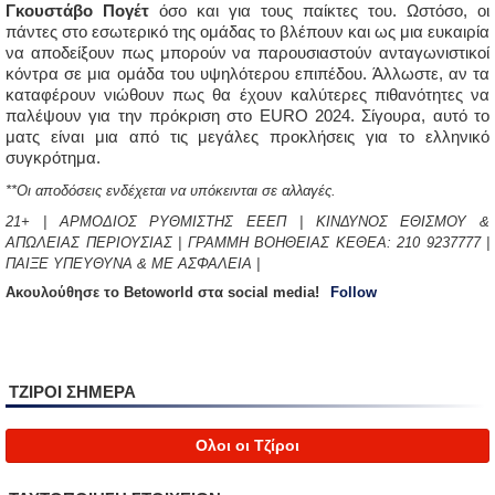
Γκουστάβο Πογέτ
όσο και για τους παίκτες του. Ωστόσο, οι
πάντες στο εσωτερικό της ομάδας το βλέπουν και ως μια ευκαιρία
να αποδείξουν πως μπορούν να παρουσιαστούν ανταγωνιστικοί
κόντρα σε μια ομάδα του υψηλότερου επιπέδου. Άλλωστε, αν τα
καταφέρουν νιώθουν πως θα έχουν καλύτερες πιθανότητες να
παλέψουν για την πρόκριση στο EURO 2024. Σίγουρα, αυτό το
ματς είναι μια από τις μεγάλες προκλήσεις για το ελληνικό
συγκρότημα.
**Οι αποδόσεις ενδέχεται να υπόκεινται σε αλλαγές.
21+ | ΑΡΜΟΔΙΟΣ ΡΥΘΜΙΣΤΗΣ ΕΕΕΠ | ΚΙΝΔΥΝΟΣ ΕΘΙΣΜΟΥ &
ΑΠΩΛΕΙΑΣ ΠΕΡΙΟΥΣΙΑΣ | ΓΡΑΜΜΗ ΒΟΗΘΕΙΑΣ ΚΕΘΕΑ: 210 9237777 |
ΠΑΙΞΕ ΥΠΕΥΘΥΝΑ & ΜΕ ΑΣΦΑΛΕΙΑ |
Aκουλούθησε το Betoworld στα social media!
Follow
ΤΖΙΡΟΙ ΣΗΜΕΡΑ
Ολοι οι Τζίροι