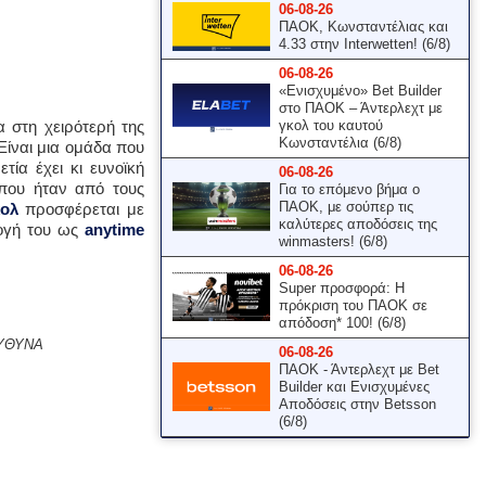
06-08-26
ΠΑΟΚ, Κωνσταντέλιας και
4.33 στην Interwetten! (6/8)
06-08-26
«Ενισχυμένο» Bet Builder
στο ΠΑΟΚ – Άντερλεχτ με
γκολ του καυτού
 στη χειρότερή της
Κωνσταντέλια (6/8)
Είναι μια ομάδα που
τία έχει κι ευνοϊκή
06-08-26
 που ήταν από τους
Για το επόμενο βήμα ο
ΠΑΟΚ, με σούπερ τις
κολ
προσφέρεται με
καλύτερες αποδόσεις της
λογή του ως
anytime
winmasters! (6/8)
06-08-26
Super προσφορά: Η
πρόκριση του ΠΑΟΚ σε
απόδοση* 100! (6/8)
ΕΥΘΥΝΑ
06-08-26
ΠΑΟΚ - Άντερλεχτ με Bet
Builder και Ενισχυμένες
Αποδόσεις στην Betsson
(6/8)