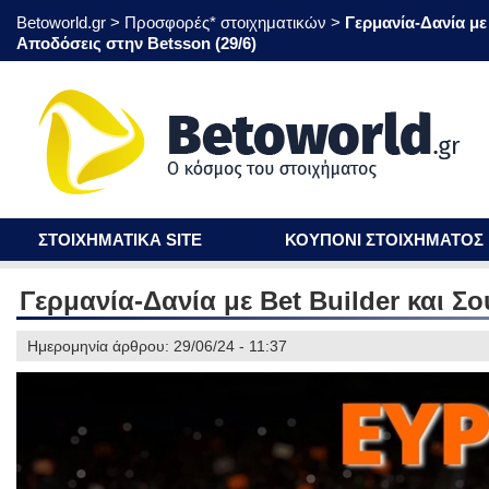
Betoworld.gr
>
Προσφορές* στοιχηματικών
>
Γερμανία-Δανία με
Αποδόσεις στην Betsson (29/6)
ΣΤΟΙΧΗΜΑΤΙΚΆ SITE
ΚΟΥΠΌΝΙ ΣΤΟΙΧΉΜΑΤΟΣ
Γερμανία-Δανία με Bet Builder και Σ
Ημερομηνία άρθρου: 29/06/24 - 11:37