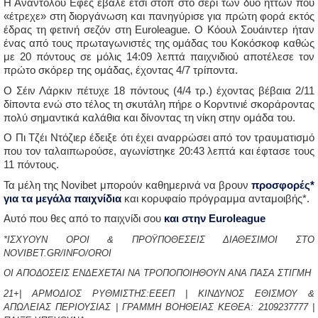
Η Αναντολού Εφές έβαλε έτσι στοπ στο σερί των δύο ηττών που
«έτρεχε» στη διοργάνωση και πανηγύρισε για πρώτη φορά εκτός
έδρας τη φετινή σεζόν στη Euroleague. Ο Κόουλ Σουάιντερ ήταν
ένας από τους πρωταγωνιστές της ομάδας του Κοκόσκοφ καθώς
με 20 πόντους σε μόλις 14:09 λεπτά παιχνιδιού αποτέλεσε τον
πρώτο σκόρερ της ομάδας, έχοντας 4/7 τρίποντα.
Ο Σέιν Λάρκιν πέτυχε 18 πόντους (4/4 τρ.) έχοντας βέβαια 2/11
δίποντα ενώ στο τέλος τη σκυτάλη πήρε ο Κορντινιέ σκοράροντας
πολύ σημαντικά καλάθια και δίνοντας τη νίκη στην ομάδα του.
Ο Πι Τζέι Ντόζιερ έδειξε ότι έχει αναρρώσει από τον τραυματισμό
που τον ταλαιπωρούσε, αγωνίστηκε 20:43 λεπτά και έφτασε τους
11 πόντους.
Τα μέλη της Novibet μπορούν καθημερινά να βρουν
προσφορές*
για τα μεγάλα παιχνίδια
και κορυφαίο πρόγραμμα ανταμοιβής*.
Αυτό που θες από το παιχνίδι σου
και στην Euroleague
*ΙΣΧΥΟΥΝ ΟΡΟΙ & ΠΡΟΫΠΟΘΕΣΕΙΣ ΔΙΑΘΕΣΙΜΟΙ ΣΤΟ
NOVIBET.GR/INFO/OROI
ΟΙ ΑΠΟΔΟΣΕΙΣ ΕΝΔΕΧΕΤΑΙ ΝΑ ΤΡΟΠΟΠΟΙΗΘΟΥΝ ΑΝΑ ΠΑΣΑ ΣΤΙΓΜΗ
21+| ΑΡΜΟΔΙΟΣ ΡΥΘΜΙΣΤΗΣ:ΕΕΕΠ | ΚΙΝΔΥΝΟΣ ΕΘΙΣΜΟΥ &
ΑΠΩΛΕΙΑΣ ΠΕΡΙΟΥΣΙΑΣ | ΓΡΑΜΜΗ ΒΟΗΘΕΙΑΣ ΚΕΘΕΑ: 2109237777 |