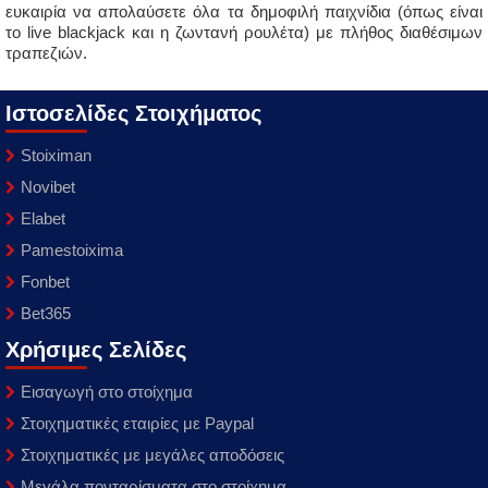
ευκαιρία να απολαύσετε όλα τα δημοφιλή παιχνίδια (όπως είναι
το live blackjack και η ζωντανή ρουλέτα) με πλήθος διαθέσιμων
τραπεζιών.
Ιστοσελίδες Στοιχήματος
Stoiximan
Novibet
Elabet
Pamestoixima
Fonbet
Bet365
Χρήσιμες Σελίδες
Εισαγωγή στο στοίχημα
Στοιχηματικές εταιρίες με Paypal
Στοιχηματικές με μεγάλες αποδόσεις
Μεγάλα πονταρίσματα στο στοίχημα