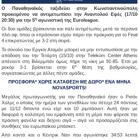
Ο Παναθηναϊκός ταξιδεύει στην Κωνσταντινούπολη
προκειμένου να αντιμετωπίσει την Αναντολού Εφές (17/10
η
20:30) για την 5
αγωνιστική της Euroleague.
Οι δύο ομάδες βρίσκονται και πάλι αντιμέτωπες μετά τα περσινά
πλέι οφ, όπου οι «πράσινοι» είχαν πάρει την πρόκριση για το Final
4 επικρατώντας με 3-2 στη σειρά.
Το σύνολο του Εργκίν Αταμάν μπορεί να μην εντυπωσίασε με την
απόδοση του την Τετάρτη (15/10) στην Τelekom Center Athens
απέναντι στη Βιλερμπάν όμως πήρε τη νίκη με 91-85. Έτσι με
η
ρεκόρ 3-1 βρίσκεται στην 6
θέση της βαθμολογίας,
συγκατοικώντας με άλλες πέντε ομάδες.
ΠΡΟΣΦΟΡΑ* ΧΩΡΙΣ ΚΑΤΑΘΕΣΗ ΜΕ ΔΩΡΟ* ΕΝΑ ΜΗΝΑ
NOVASPORTS!
Μεγάλος πρωταγωνιστής για τον Παναθηναϊκό ήταν ο Ρισόν
Χολμς ο οποίος την ημέρα των γενεθλίων του πέτυχε 24 πόντους
με 11/12 δίποντα ενώ είχε και 10 ριμπάουντ. Αυτή ήταν με
διαφορά η καλύτερή του εμφάνιση από τη μέρα που φόρεσε την
πράσινη φανέλα και δείχνει σιγά – σιγά να προσαρμόζεται στις
συνθήκες του ευρωπαϊκού μπάσκετ.
Από κοντά και ο Κέντρικ Ναν που αγωνίστηκε 34:53 λεπτά