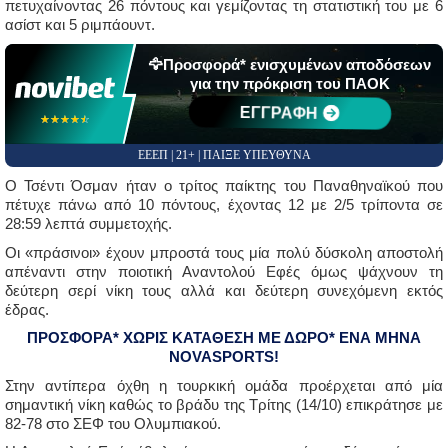
πετυχαίνοντας 26 πόντους και γεμίζοντας τη στατιστική του με 6
ασίστ και 5 ριμπάουντ.
🦅Προσφορά* ενισχυμένων αποδόσεων
για την πρόκριση του ΠΑΟΚ
ΕΓΓΡΑΦΗ
☆☆☆☆☆
★★★★★
ΕΕΕΠ | 21+ | ΠΑΙΞΕ ΥΠΕΥΘΥΝΑ
Ο Τσέντι Όσμαν ήταν ο τρίτος παίκτης του Παναθηναϊκού που
πέτυχε πάνω από 10 πόντους, έχοντας 12 με 2/5 τρίποντα σε
28:59 λεπτά συμμετοχής.
Οι «πράσινοι» έχουν μπροστά τους μία πολύ δύσκολη αποστολή
απέναντι στην ποιοτική Αναντολού Εφές όμως ψάχνουν τη
δεύτερη σερί νίκη τους αλλά και δεύτερη συνεχόμενη εκτός
έδρας.
ΠΡΟΣΦΟΡΑ* ΧΩΡΙΣ ΚΑΤΑΘΕΣΗ ΜΕ ΔΩΡΟ* ΕΝΑ ΜΗΝΑ
NOVASPORTS!
Στην αντίπερα όχθη η τουρκική ομάδα προέρχεται από μία
σημαντική νίκη καθώς το βράδυ της Τρίτης (14/10) επικράτησε με
82-78 στο ΣΕΦ του Ολυμπιακού.