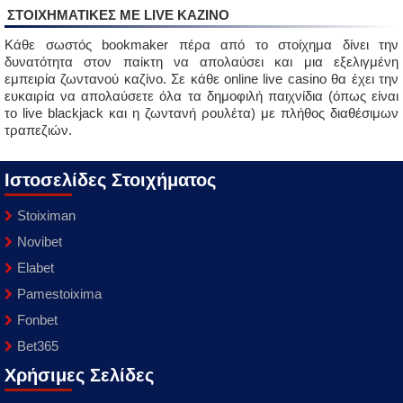
ΣΤΟΙΧΗΜΑΤΙΚΈΣ ΜΕ LIVE ΚΑΖΙΝΟ
Κάθε σωστός bookmaker πέρα από το στοίχημα δίνει την
δυνατότητα στον παίκτη να απολαύσει και μια εξελιγμένη
εμπειρία ζωντανού καζίνο. Σε κάθε online live casino θα έχει την
ευκαιρία να απολαύσετε όλα τα δημοφιλή παιχνίδια (όπως είναι
το live blackjack και η ζωντανή ρουλέτα) με πλήθος διαθέσιμων
τραπεζιών.
Ιστοσελίδες Στοιχήματος
Stoiximan
Novibet
Elabet
Pamestoixima
Fonbet
Bet365
Χρήσιμες Σελίδες