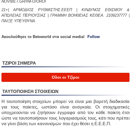
NOVIBET.GR/INFO/OROI
21+| ΑΡΜΟΔΙΟΣ ΡΥΘΜΙΣΤΗΣ:ΕΕΕΠ | ΚΙΝΔΥΝΟΣ ΕΘΙΣΜΟΥ &
ΑΠΩΛΕΙΑΣ ΠΕΡΙΟΥΣΙΑΣ | ΓΡΑΜΜΗ ΒΟΗΘΕΙΑΣ ΚΕΘΕΑ: 2109237777 |
ΠΑΙΞΕ ΥΠΕΥΘΥΝΑ.
Aκουλούθησε το Betoworld στα social media!
Follow
ΤΖΙΡΟΙ ΣΗΜΕΡΑ
Ολοι οι Τζίροι
ΤΑΥΤΟΠΟΙΗΣΗ ΣΤΟΙΧΕΙΩΝ
Η ταυτοποίηση στοιχείων μπορεί να είναι μια βαρετή διαδικασία
για τους παίκτες, ωστόσο είναι αναγκαία. Οι στοιχηματικές
υποχρεούνται να ζητήσουν έγγραφα από τον κάθε παίκτη έτσι
ώστε να ταυτοποιήσουν τους λογαριασμούς τους, κάτι που πρέπει
να γίνει βάση των κανονισμών που έχει θέσει η Ε.Ε.Ε.Π.