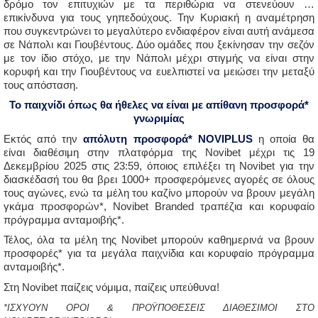
δρόμο τον επιτυχιών με τα περιθώρια να στενεύουν …
επικίνδυνα για τους γηπεδούχους. Την Κυριακή η αναμέτρηση
που συγκεντρώνει το μεγαλύτερο ενδιαφέρον είναι αυτή ανάμεσα
σε Νάπολι και Γιουβέντους. Δύο ομάδες που ξεκίνησαν την σεζόν
με τον ίδιο στόχο, με την Νάπολι μέχρι στιγμής να είναι στην
κορυφή και την Γιουβέντους να ευελπιστεί να μειώσει την μεταξύ
τους απόσταση.
Το παιχνίδι όπως θα ήθελες να είναι με απίθανη προσφορά*
γνωριμίας
Εκτός από την
απόλυτη προσφορά*
NOVIPLUS
η οποία θα
είναι διαθέσιμη στην πλατφόρμα της Novibet μέχρι τις 19
Δεκεμβρίου 2025 στις 23:59, όποιος επιλέξει τη Novibet για την
διασκέδασή του θα βρει 1000+ προσφερόμενες αγορές σε όλους
τους αγώνες, ενώ τα μέλη του καζίνο μπορούν να βρουν μεγάλη
γκάμα προσφορών*, Novibet Branded τραπέζια και κορυφαίο
πρόγραμμα ανταμοιβής*.
Τέλος, όλα τα μέλη της Novibet μπορούν καθημερινά να βρουν
προσφορές* για τα μεγάλα παιχνίδια και κορυφαίο πρόγραμμα
ανταμοιβής*.
Στη Novibet παίζεις νόμιμα, παίζεις υπεύθυνα!
*ΙΣΧΥΟΥΝ ΟΡΟΙ & ΠΡΟΫΠΟΘΕΣΕΙΣ ΔΙΑΘΕΣΙΜΟΙ ΣΤΟ