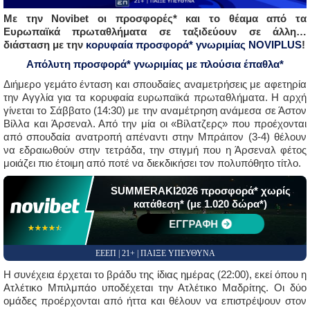
Με την Novibet οι προσφορές* και το θέαμα από τα
Ευρωπαϊκά πρωταθλήματα σε ταξιδεύουν σε άλλη…
διάσταση με την
κορυφαία προσφορά* γνωριμίας NOVIPLUS
!
Απόλυτη προσφορά* γνωριμίας με πλούσια έπαθλα*
Διήμερο γεμάτο ένταση και σπουδαίες αναμετρήσεις με αφετηρία
την Αγγλία για τα κορυφαία ευρωπαϊκά πρωταθλήματα. Η αρχή
γίνεται το Σάββατο (14:30) με την αναμέτρηση ανάμεσα σε Άστον
Βίλλα και Άρσεναλ. Από την μία οι «Βίλατζερς» που προέχονται
από σπουδαία ανατροπή απέναντι στην Μπράιτον (3-4) θέλουν
να εδραιωθούν στην τετράδα, την στιγμή που η Άρσεναλ φέτος
μοιάζει πιο έτοιμη από ποτέ να διεκδικήσει τον πολυπόθητο τίτλο.
SUMMERAKI2026 προσφορά* χωρίς
κατάθεση* (με 1.020 δώρα*)
ΕΓΓΡΑΦΗ
☆☆☆☆☆
★★★★★
ΕΕΕΠ | 21+ | ΠΑΙΞΕ ΥΠΕΥΘΥΝΑ
Η συνέχεια έρχεται το βράδυ της ίδιας ημέρας (22:00), εκεί όπου η
Ατλέτικο Μπιλμπάο υποδέχεται την Ατλέτικο Μαδρίτης. Οι δύο
ομάδες προέρχονται από ήττα και θέλουν να επιστρέψουν στον