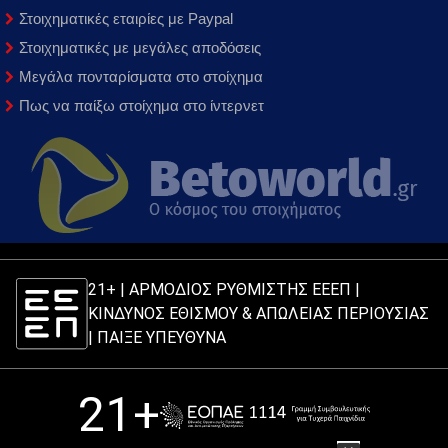
Στοιχηματικές εταιρίες με Paypal
Στοιχηματικές με μεγάλες αποδόσεις
Μεγάλα πονταρίσματα στο στοίχημα
Πως να παίξω στοίχημα στο ίντερνετ
21+ | ΑΡΜΟΔΙΟΣ ΡΥΘΜΙΣΤΗΣ ΕΕΕΠ |
ΚΙΝΔΥΝΟΣ ΕΘΙΣΜΟΥ & ΑΠΩΛΕΙΑΣ ΠΕΡΙΟΥΣΙΑΣ
|
ΠΑΙΞΕ ΥΠΕΥΘΥΝΑ
21+