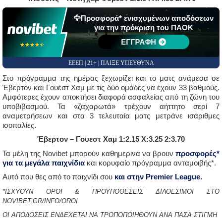
🦅Προσφορά* ενισχυμένων αποδόσεων
για την πρόκριση του ΠΑΟΚ
ΕΓΓΡΑΦΗ
☆☆☆☆☆
★★★★★
ΕΕΕΠ | 21+ | ΠΑΙΞΕ ΥΠΕΥΘΥΝΑ
Στο πρόγραμμα της ημέρας ξεχωρίζει και το ματς ανάμεσα σε
Έβερτον και Γουέστ Χαμ με τις δύο ομάδες να έχουν 33 βαθμούς.
Αμφότερες έχουν αποκτήσει διαφορά ασφαλείας από τη ζώνη του
υποβιβασμού. Τα «ζαχαρωτά» τρέχουν αήττητο σερί 7
αναμετρήσεων και στα 3 τελευταία ματς μετράνε ισάριθμες
ισοπαλίες.
Έβερτον – Γουεστ Χαμ 1:2.15 Χ:3.25 2:3.70
Τα μέλη της Novibet μπορούν καθημερινά να βρουν
προσφορές*
για τα μεγάλα παιχνίδια
και κορυφαίο πρόγραμμα ανταμοιβής*.
Αυτό που θες από το παιχνίδι σου
και στην
Premier League.
*ΙΣΧΥΟΥΝ ΟΡΟΙ & ΠΡΟΫΠΟΘΕΣΕΙΣ ΔΙΑΘΕΣΙΜΟΙ ΣΤΟ
NOVIBET.GR/INFO/OROI
ΟΙ ΑΠΟΔΟΣΕΙΣ ΕΝΔΕΧΕΤΑΙ ΝΑ ΤΡΟΠΟΠΟΙΗΘΟΥΝ ΑΝΑ ΠΑΣΑ ΣΤΙΓΜΗ