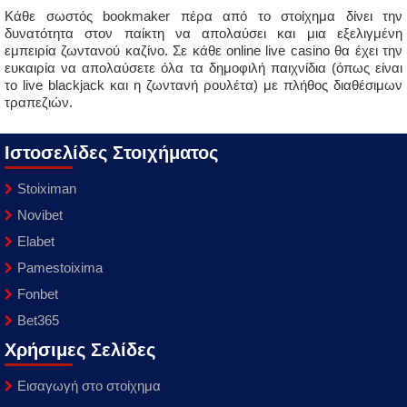
Κάθε σωστός bookmaker πέρα από το στοίχημα δίνει την
δυνατότητα στον παίκτη να απολαύσει και μια εξελιγμένη
εμπειρία ζωντανού καζίνο. Σε κάθε online live casino θα έχει την
ευκαιρία να απολαύσετε όλα τα δημοφιλή παιχνίδια (όπως είναι
το live blackjack και η ζωντανή ρουλέτα) με πλήθος διαθέσιμων
τραπεζιών.
Ιστοσελίδες Στοιχήματος
Stoiximan
Novibet
Elabet
Pamestoixima
Fonbet
Bet365
Χρήσιμες Σελίδες
Εισαγωγή στο στοίχημα