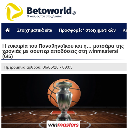
Στοιχηματικά site
Προσφορές* στοιχηματικών
Κο
Η ευκαιρία του Παναθηναϊκού και η… ματσάρα της
χρονιάς με σούπερ αποδόσεις στη winmasters!
(6/5)
Ημερομηνία άρθρου: 06/05/26 - 09:05