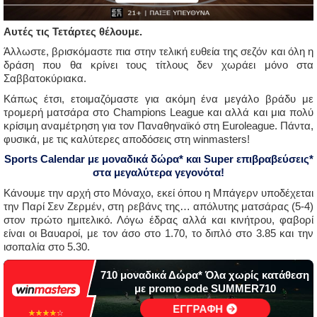
Αυτές τις Τετάρτες θέλουμε.
Άλλωστε, βρισκόμαστε πια στην τελική ευθεία της σεζόν και όλη η
δράση που θα κρίνει τους τίτλους δεν χωράει μόνο στα
Σαββατοκύριακα.
Κάπως έτσι, ετοιμαζόμαστε για ακόμη ένα μεγάλο βράδυ με
τρομερή ματσάρα στο Champions League και αλλά και μια πολύ
κρίσιμη αναμέτρηση για τον Παναθηναϊκό στη Euroleague. Πάντα,
φυσικά, με τις καλύτερες αποδόσεις στη winmasters!
Sports Calendar με μοναδικά δώρα* και Super επιβραβεύσεις*
στα μεγαλύτερα γεγονότα!
Κάνουμε την αρχή στο Μόναχο, εκεί όπου η Μπάγερν υποδέχεται
την Παρί Σεν Ζερμέν, στη ρεβάνς της… απόλυτης ματσάρας (5-4)
στον πρώτο ημιτελικό. Λόγω έδρας αλλά και κινήτρου, φαβορί
είναι οι Βαυαροί, με τον άσο στο 1.70, το διπλό στο 3.85 και την
ισοπαλία στο 5.30.
710 μοναδικά Δώρα* Όλα χωρίς κατάθεση
με promo code SUMMER710
ΕΓΓΡΑΦΗ
☆☆☆☆☆
★★★★★