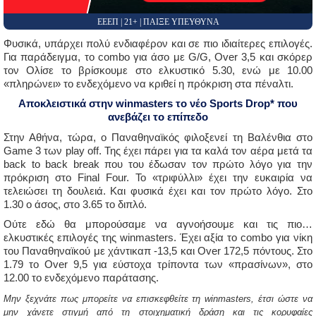
ΕΕΕΠ | 21+ | ΠΑΙΞΕ ΥΠΕΥΘΥΝΑ
Φυσικά, υπάρχει πολύ ενδιαφέρον και σε πιο ιδιαίτερες επιλογές.
Για παράδειγμα, το combo για άσο με G/G, Over 3,5 και σκόρερ
τον Ολίσε το βρίσκουμε στο ελκυστικό 5.30, ενώ με 10.00
«πληρώνει» το ενδεχόμενο να κριθεί η πρόκριση στα πέναλτι.
Aποκλειστικά στην winmasters το νέο Sports Drop* που
ανεβάζει το επίπεδο
Στην Αθήνα, τώρα, ο Παναθηναϊκός φιλοξενεί τη Βαλένθια στο
Game 3 των play off. Της έχει πάρει για τα καλά τον αέρα μετά τα
back to back break που του έδωσαν τον πρώτο λόγο για την
πρόκριση στο Final Four. Το «τριφύλλι» έχει την ευκαιρία να
τελειώσει τη δουλειά. Και φυσικά έχει και τον πρώτο λόγο. Στο
1.30 ο άσος, στο 3.65 το διπλό.
Ούτε εδώ θα μπορούσαμε να αγνοήσουμε και τις πιο…
ελκυστικές επιλογές της winmasters. Έχει αξία το combo για νίκη
του Παναθηναϊκού με χάντικαπ -13,5 και Over 172,5 πόντους. Στο
1.79 το Over 9,5 για εύστοχα τρίποντα των «πρασίνων», στο
12.00 το ενδεχόμενο παράτασης.
Μην ξεχνάτε πως μπορείτε να επισκεφθείτε τη winmasters, έτσι ώστε να
μην χάνετε στιγμή από τη στοιχηματική δράση και τις κορυφαίες