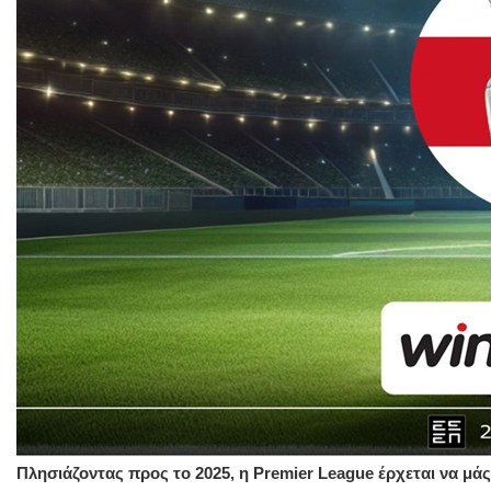
Πλησιάζοντας προς το 2025, η Premier League έρχεται να μάς χ