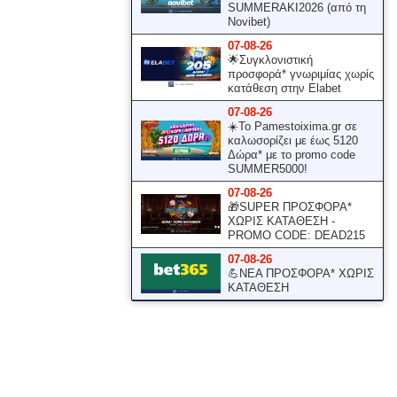
SUMMERAKI2026 (από τη
Novibet)
07-08-26
🌟Συγκλονιστική
προσφορά* γνωριμίας χωρίς
κατάθεση στην Elabet
07-08-26
☀️To Pamestoixima.gr σε
καλωσορίζει με έως 5120
Δώρα* με το promo code
SUMMER5000!
07-08-26
🎁SUPER ΠΡΟΣΦΟΡΑ*
ΧΩΡΙΣ ΚΑΤΑΘΕΣΗ -
PROMO CODE: DEAD215
07-08-26
💪ΝΕΑ ΠΡΟΣΦΟΡΑ* ΧΩΡΙΣ
ΚΑΤΑΘΕΣΗ