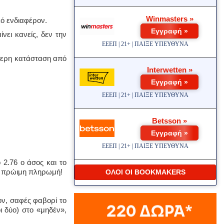
Winmasters »
ικό ενδιαφέρον.
Εγγραφή »
νει κανείς, δεν την
ΕΕΕΠ | 21+ | ΠΑΙΞΕ ΥΠΕΥΘΥΝΑ
ύτερη κατάσταση από
Interwetten »
Εγγραφή »
ΕΕΕΠ | 21+ | ΠΑΙΞΕ ΥΠΕΥΘΥΝΑ
Betsson »
Εγγραφή »
ΕΕΕΠ | 21+ | ΠΑΙΞΕ ΥΠΕΥΘΥΝΑ
 2.76 ο άσος και το
 με πρώιμη πληρωμή!
ΟΛΟΙ ΟΙ BOOKMAKERS
έον, σαφές φαβορί το
ι δύο) στο «μηδέν»,