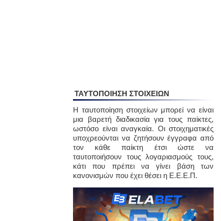
ΤΑΥΤΟΠΟΙΗΣΗ ΣΤΟΙΧΕΙΩΝ
Η ταυτοποίηση στοιχείων μπορεί να είναι
μια βαρετή διαδικασία για τους παίκτες,
ωστόσο είναι αναγκαία. Οι στοιχηματικές
υποχρεούνται να ζητήσουν έγγραφα από
τον κάθε παίκτη έτσι ώστε να
ταυτοποιήσουν τους λογαριασμούς τους,
κάτι που πρέπει να γίνει βάση των
κανονισμών που έχει θέσει η Ε.Ε.Ε.Π.