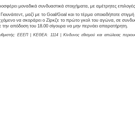
προσφέρει μοναδικά συνδυαστικά στοιχήματα, με αμέτρητες επιλογέ
Γιουνάιτεντ, μαζί με το Goal/Goal και το τέρμα οποιαδήποτε στιγμή
δεχόμενο να σκοράρει ο Ζίρκζε το πρώτο γκολ του αγώνα, σε συνδυ
με την απόδοση του 18.00 σίγουρα να μην περνάει απαρατήρητη.
θμιστής: ΕΕΕΠ | ΚΕΘΕΑ: 1114 | Κίνδυνος εθισμού και απώλειας περιουσ