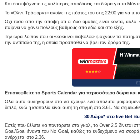
Και όσοι ψάχνετε τις καλύτερες αποδόσεις και δώρα για το Μάντσ
Το «Ολντ Τράφορντ» ανοίγει τις πόρτες του στις 22:00 για να υ
Όχι τόσο από την άποψη ότι οι δύο ομάδες είναι κοντά, αλλά κυ
παίρνει να χάνει πολλούς βαθμούς από εδώ και στο εξής.
Την ώρα λοιπόν που οι «κόκκινοι διάβολοι» ψάχνουν τα πατήματ
την αντίπαλό της, η οποία προσπαθεί να βρει τον δρόμο της.
Η Winmas
☆☆☆☆☆
★★★★★
Ε
Επισκεφθείτε το Sports Calendar για περισσότερα δώρα και 
Όλα αυτά συνηγορούν στο να έχουμε ένα απόλυτα μοιρασμένο ζ
διπλό, ενώ η ισοπαλία είναι αυτή τη στιγμή στο 3.61. Να σημειω
30 Δώρα* στο live Bet Bu
Εσείς που θέλετε να ποντάρετε στα γκολ, το Over 2,5 δίνεται στ
Goal/Goal έναντι του No Goal, καθώς το ενδεχόμενο να σκοράρο
ανέρχεται στο 2.36.