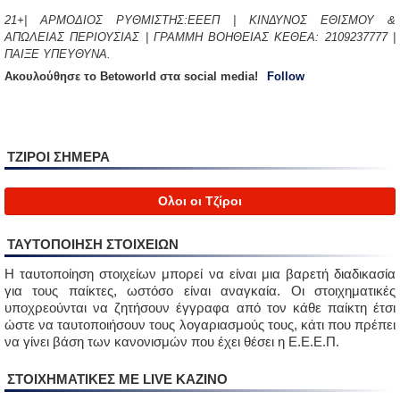
21+| ΑΡΜΟΔΙΟΣ ΡΥΘΜΙΣΤΗΣ:ΕΕΕΠ | ΚΙΝΔΥΝΟΣ ΕΘΙΣΜΟΥ &
ΑΠΩΛΕΙΑΣ ΠΕΡΙΟΥΣΙΑΣ | ΓΡΑΜΜΗ ΒΟΗΘΕΙΑΣ ΚΕΘΕΑ: 2109237777 |
ΠΑΙΞΕ ΥΠΕΥΘΥΝΑ.
Aκουλούθησε το Betoworld στα social media!
Follow
ΤΖΙΡΟΙ ΣΗΜΕΡΑ
Ολοι οι Τζίροι
ΤΑΥΤΟΠΟΙΗΣΗ ΣΤΟΙΧΕΙΩΝ
Η ταυτοποίηση στοιχείων μπορεί να είναι μια βαρετή διαδικασία
για τους παίκτες, ωστόσο είναι αναγκαία. Οι στοιχηματικές
υποχρεούνται να ζητήσουν έγγραφα από τον κάθε παίκτη έτσι
ώστε να ταυτοποιήσουν τους λογαριασμούς τους, κάτι που πρέπει
να γίνει βάση των κανονισμών που έχει θέσει η Ε.Ε.Ε.Π.
ΣΤΟΙΧΗΜΑΤΙΚΈΣ ΜΕ LIVE ΚΑΖΙΝΟ