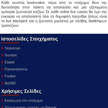
Κάθε σωστός bookmaker πέρα από το στοίχημα δίνει την
δυνατότητα στον παίκτη να απολαύσει και μια εξελιγμένη
εμπειρία ζωντανού καζίνο. Σε κάθε online live casino θα έχει την
ευκαιρία να απολαύσετε όλα τα δημοφιλή παιχνίδια (όπως είναι
το live blackjack και η ζωντανή ρουλέτα) με πλήθος διαθέσιμων
τραπεζιών.
Ιστοσελίδες Στοιχήματος
Stoiximan
Novibet
Elabet
Pamestoixima
Fonbet
Bet365
Χρήσιμες Σελίδες
Εισαγωγή στο στοίχημα
Στοιχηματικές εταιρίες με Paypal