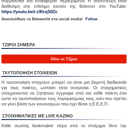
στιγμιότυπα και ενδιαφέρον περιεχόμενο! Η συνέντευξη είναι
διαθέσιμη στο επίσημο κανάλι της Betsson στο YouTube:
https://youtu.be/i-z9fzqS0Zc
Aκουλούθησε το Betoworld στα social media!
Follow
ΤΖΙΡΟΙ ΣΗΜΕΡΑ
Ολοι οι Τζίροι
ΤΑΥΤΟΠΟΙΗΣΗ ΣΤΟΙΧΕΙΩΝ
Η ταυτοποίηση στοιχείων μπορεί να είναι μια βαρετή διαδικασία
για τους παίκτες, ωστόσο είναι αναγκαία. Οι στοιχηματικές
υποχρεούνται να ζητήσουν έγγραφα από τον κάθε παίκτη έτσι
ώστε να ταυτοποιήσουν τους λογαριασμούς τους, κάτι που πρέπει
να γίνει βάση των κανονισμών που έχει θέσει η Ε.Ε.Ε.Π.
ΣΤΟΙΧΗΜΑΤΙΚΈΣ ΜΕ LIVE ΚΑΖΙΝΟ
Κάθε σωστός bookmaker πέρα από το στοίχημα δίνει την