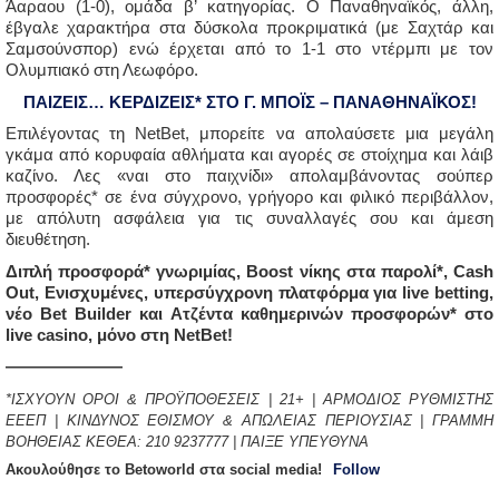
Άαραου (1-0), ομάδα β’ κατηγορίας. Ο Παναθηναϊκός, άλλη,
έβγαλε χαρακτήρα στα δύσκολα προκριματικά (με Σαχτάρ και
Σαμσούνσπορ) ενώ έρχεται από το 1-1 στο ντέρμπι με τον
Ολυμπιακό στη Λεωφόρο.
ΠΑΙΖΕΙΣ… ΚΕΡΔΙΖΕΙΣ* ΣΤΟ Γ. ΜΠΟΪΣ – ΠΑΝΑΘΗΝΑΪΚΟΣ!
Επιλέγοντας τη NetBet, μπορείτε να απολαύσετε μια μεγάλη
γκάμα από κορυφαία αθλήματα και αγορές σε στοίχημα και λάιβ
καζίνο. Λες «ναι στο παιχνίδι» απολαμβάνοντας σούπερ
προσφορές* σε ένα σύγχρονο, γρήγορο και φιλικό περιβάλλον,
με απόλυτη ασφάλεια για τις συναλλαγές σου και άμεση
διευθέτηση.
Διπλή προσφορά* γνωριμίας,
Boost
νίκης στα παρολί*,
Cash
Out
, Ενισχυμένες, υπερσύγχρονη πλατφόρμα για
live
betting
,
νέο
Bet
Builder
και Ατζέντα καθημερινών προσφορών* στο
live
casino
, μόνο στη
NetBet
!
———————
*ΙΣΧΥΟΥΝ ΟΡΟΙ & ΠΡΟΫΠΟΘΕΣΕΙΣ | 21+ | ΑΡΜΟΔΙΟΣ ΡΥΘΜΙΣΤΗΣ
ΕΕΕΠ | ΚΙΝΔΥΝΟΣ ΕΘΙΣΜΟΥ & ΑΠΩΛΕΙΑΣ ΠΕΡΙΟΥΣΙΑΣ | ΓΡΑΜΜΗ
ΒΟΗΘΕΙΑΣ ΚΕΘΕΑ: 210 9237777 | ΠΑΙΞΕ ΥΠΕΥΘΥΝΑ
Aκουλούθησε το Betoworld στα social media!
Follow