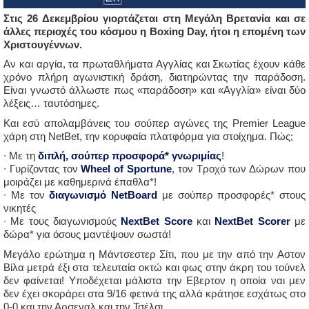
Στις 26 Δεκεμβρίου γιορτάζεται στη Μεγάλη Βρετανία και σε
άλλες περιοχές του κόσμου η Boxing Day, ήτοι η επομένη των
Χριστουγέννων.
Αν και αργία, τα πρωταθλήματα Αγγλίας και Σκωτίας έχουν κάθε
χρόνο πλήρη αγωνιστική δράση, διατηρώντας την παράδοση.
Είναι γνωστό άλλωστε πως «παράδοση» και «Αγγλία» είναι δύο
λέξεις… ταυτόσημες.
Και εσύ απολαμβάνεις του σούπερ αγώνες της Premier League
χάρη στη NetBet, την κορυφαία πλατφόρμα για στοίχημα. Πώς;
∙ Με τη
διπλή, σούπερ προσφορά* γνωριμίας
!
∙ Γυρίζοντας τον
Wheel of Sportune
, τον Τροχό των Δώρων που
μοιράζει με καθημερινά έπαθλα*!
∙ Με τον
διαγωνισμό NetBoard
με σούπερ προσφορές* στους
νικητές
∙ Με τους διαγωνισμούς
NextBet Score
και
NextBet Scorer
με
δώρα* για όσους μαντέψουν σωστά!
Μεγάλο ερώτημα η Μάντσεστερ Σίτι, που με την από την Αστον
Βίλα μετρά έξι στα τελευταία οκτώ και φως στην άκρη του τούνελ
δεν φαίνεται! Υποδέχεται μάλιστα την Εβερτον η οποία ναι μεν
δεν έχει σκοράρει στα 9/16 φετινά της αλλά κράτησε εσχάτως στο
0-0 και την Αρσεναλ και την Τσέλσι.