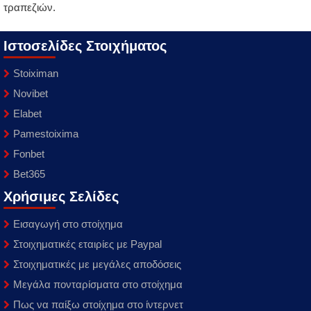
τραπεζιών.
Ιστοσελίδες Στοιχήματος
Stoiximan
Novibet
Elabet
Pamestoixima
Fonbet
Bet365
Χρήσιμες Σελίδες
Εισαγωγή στο στοίχημα
Στοιχηματικές εταιρίες με Paypal
Στοιχηματικές με μεγάλες αποδόσεις
Μεγάλα πονταρίσματα στο στοίχημα
Πως να παίξω στοίχημα στο ίντερνετ