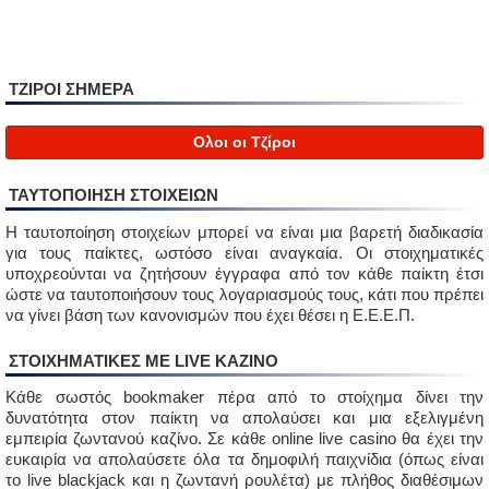
ΤΖΙΡΟΙ ΣΗΜΕΡΑ
Ολοι οι Τζίροι
ΤΑΥΤΟΠΟΙΗΣΗ ΣΤΟΙΧΕΙΩΝ
Η ταυτοποίηση στοιχείων μπορεί να είναι μια βαρετή διαδικασία
για τους παίκτες, ωστόσο είναι αναγκαία. Οι στοιχηματικές
υποχρεούνται να ζητήσουν έγγραφα από τον κάθε παίκτη έτσι
ώστε να ταυτοποιήσουν τους λογαριασμούς τους, κάτι που πρέπει
να γίνει βάση των κανονισμών που έχει θέσει η Ε.Ε.Ε.Π.
ΣΤΟΙΧΗΜΑΤΙΚΈΣ ΜΕ LIVE ΚΑΖΙΝΟ
Κάθε σωστός bookmaker πέρα από το στοίχημα δίνει την
δυνατότητα στον παίκτη να απολαύσει και μια εξελιγμένη
εμπειρία ζωντανού καζίνο. Σε κάθε online live casino θα έχει την
ευκαιρία να απολαύσετε όλα τα δημοφιλή παιχνίδια (όπως είναι
το live blackjack και η ζωντανή ρουλέτα) με πλήθος διαθέσιμων