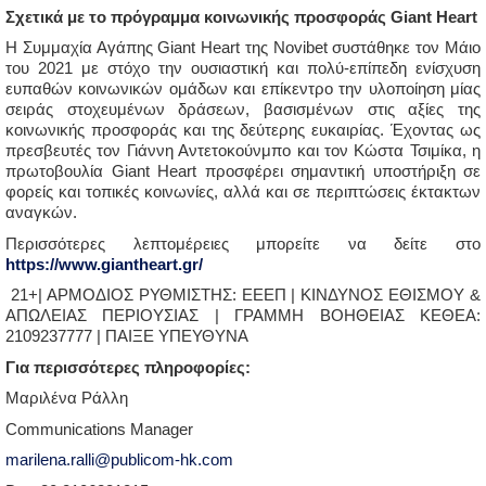
Σχετικά με το πρόγραμμα κοινωνικής προσφοράς Giant Heart
H Συμμαχία Αγάπης Giant Heart της Novibet συστάθηκε τον Μάιο
του 2021 με στόχο την ουσιαστική και πολύ-επίπεδη ενίσχυση
ευπαθών κοινωνικών ομάδων και επίκεντρο την υλοποίηση μίας
σειράς στοχευμένων δράσεων, βασισμένων στις αξίες της
κοινωνικής προσφοράς και της δεύτερης ευκαιρίας. Έχοντας ως
πρεσβευτές τoν Γιάννη Αντετοκούνμπο και τον Κώστα Τσιμίκα, η
πρωτοβουλία Giant Heart προσφέρει σημαντική υποστήριξη σε
φορείς και τοπικές κοινωνίες, αλλά και σε περιπτώσεις έκτακτων
αναγκών.
Περισσότερες λεπτομέρε
ιες μπορείτε να δείτε στο
https://www.giantheart.gr/
21+| ΑΡΜΟΔΙΟΣ ΡΥΘΜΙΣΤΗΣ: ΕΕΕΠ | ΚΙΝΔΥΝΟΣ ΕΘΙΣΜΟΥ &
ΑΠΩΛΕΙΑΣ ΠΕΡΙΟΥΣΙΑΣ | ΓΡΑΜΜΗ ΒΟΗΘΕΙΑΣ ΚΕΘΕΑ:
2109237777 | ΠΑΙΞΕ ΥΠΕΥΘΥΝΑ
Για περισσότερες πληροφορίες:
Μαριλένα Ράλλη
Communications Manager
marilena.ralli@publicom-hk.com