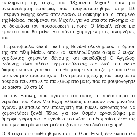
εκπλήρωση της ευχής του 13χρονου Μιχαήλ ήταν μια
ανεπανάληπτη εμπειρία, που πραγματοποιήθηκε στην 116
Πτέρυγα Μάχης κοντά στον Άραξο. Ο διοικητής και οι ιπτάμενοι
της Μοίρας, περίμεναν τον Μιχαήλ, για να μπει στο πιλοτήριο και
να δοκιμάσει τον προσομοιωτή πτήσης! Ο Μιχαήλ έζησε μια
εμπειρία που θα μείνει για πάντα χαραγμένη στις αναμνήσεις
του!
Η πρωτοβουλία Giant Heart της Novibet ολοκλήρωσε τη δράση
της στα τέλη Μαΐου, όπου και εκπληρώθηκαν ακόμα 3 ευχές,
χαρίζοντας χαμόγελα δύναμης και αισιοδοξίας! Ο Άγγελος-
Ιωάννης είναι πλέον τερματοφύλακας στο δικό του ειδικά
διαμορφωμένο γήπεδο, που θα μπορεί να παίζει με ασφάλεια
ώστε να μην τραυματίζεται. Την ημέρα της ευχής του, μαζί με τα
αδέρφια του, έπαιξε το πιο ξεχωριστό ματς, που το βαθμολόγησε
με άριστα, 10 στα 10!
Για τον Βασίλη, που αγαπάει και αυτός το ποδόσφαιρο, οι
νεράιδες του Κάνε-Μια-Ευχή Ελλάδος ετοίμασαν ένα μοναδικό
αγώνα, με έπαθλο τον υπολογιστή που ήθελε, κάνοντάς τον, να
χαμογελάσει ξανά! Τέλος, για τον Οσμάν οργανώθηκε μια
όμορφη γιορτή για τα εγκαίνια του νέου του δωματίου, δίνοντας
του την ευκαιρία να ονειρεύεται ξανά σε ένα δικό του χώρο!
Οι 9 ευχές που υιοθετήθηκαν από το Giant Heart, δεν είναι απλά