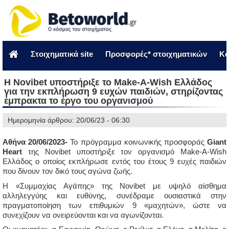
Στοιχηματικά site
Προσφορές* στοιχηματικών
Κο
Η Novibet υποστήριξε το Make-A-Wish Ελλάδος
για την εκπλήρωση 9 ευχών παιδιών, στηρίζοντας
έμπρακτα το έργο του οργανισμού
Ημερομηνία άρθρου: 20/06/23 - 06:30
Αθήνα 20/06/2023-
Το πρόγραμμα κοινωνικής προσφοράς
Giant
Heart
της Novibet υποστήριξε τον οργανισμό Make-A-Wish
Ελλάδος ο οποίος εκπλήρωσε εντός του έτους 9 ευχές παιδιών
που δίνουν τον δικό τους αγώνα ζωής.
Η «Συμμαχίας Αγάπης» της Novibet με υψηλό αίσθημα
αλληλεγγύης και ευθύνης, συνέδραμε ουσιαστικά στην
πραγματοποίηση των επιθυμιών 9 «μαχητών», ώστε να
συνεχίζουν να ονειρεύονται και να αγωνίζονται.