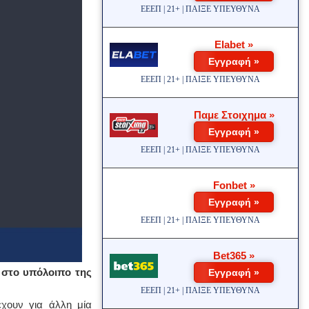
ΕΕΕΠ | 21+ | ΠΑΙΞΕ ΥΠΕΥΘΥΝΑ
Elabet »
Εγγραφή »
ΕΕΕΠ | 21+ | ΠΑΙΞΕ ΥΠΕΥΘΥΝΑ
Παμε Στοιχημα »
Εγγραφή »
ΕΕΕΠ | 21+ | ΠΑΙΞΕ ΥΠΕΥΘΥΝΑ
Fonbet »
Εγγραφή »
ΕΕΕΠ | 21+ | ΠΑΙΞΕ ΥΠΕΥΘΥΝΑ
Bet365 »
ι στο υπόλοιπο της
Εγγραφή »
ΕΕΕΠ | 21+ | ΠΑΙΞΕ ΥΠΕΥΘΥΝΑ
έχουν για άλλη μία