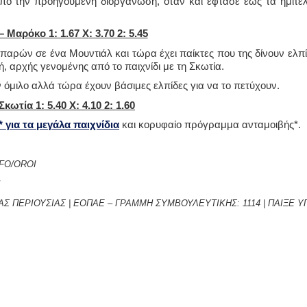
πό την προηγούμενη διοργάνωση, όταν και έφτασε έως τα ημιτελ
– Μαρόκο 1: 1.67
X
: 3.70 2: 5.45
το παρών σε ένα Μουντιάλ και τώρα έχει παίκτες που της δίνουν ελπί
ή, αρχής γενομένης από το παιχνίδι με τη Σκωτία.
 όμιλο αλλά τώρα έχουν βάσιμες ελπίδες για να το πετύχουν.
 Σκωτία 1: 5.40
X
: 4.10 2: 1.60
για τα μεγάλα παιχνίδια
και κορυφαίο πρόγραμμα ανταμοιβής*.
FO/OROI
ΑΣ ΠΕΡΙΟΥΣΙΑΣ | ΕΟΠΑΕ – ΓΡΑΜΜΗ ΣΥΜΒΟΥΛΕΥΤΙΚΗΣ: 1114 | ΠΑΙΞΕ 