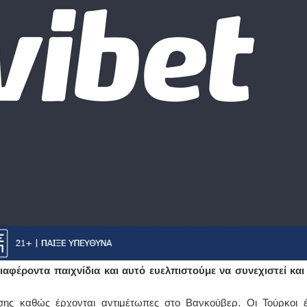
ιαφέροντα παιχνίδια και αυτό ευελπιστούμε να συνεχιστεί κα
ωσης καθώς έρχονται αντιμέτωπες στο Βανκούβερ. Οι Τούρκοι 