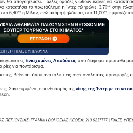
ν δεν θα απογοητεύσει. Πολλές ομάδες νιώθουν ικανές να κατακτ
 να κατακτήσει το πρωτάθλημα η Ίντερ πληρώνει 3,70** στην πλα
ι στο 6,40** η Μίλαν, ενώ ακόμη ψηλότερα, στο 11,00**, εμφανίζετα
ΥΦΑΙΑ ΑΘΛΗΜΑΤΑ ΠΑΙΖΟΥΝ ΣΤΗΝ BETSSON ΜΕ
ΣΟΥΠΕΡ ΤΟΥΡΝΟΥΑ ΣΤΟΙΧΗΜΑΤΟΣ*
ΕΓΓΡΑΦΗ
ΕΕΠ | 21+ | ΠΑΙΞΕ ΥΠΕΥΘΥΝΑ
συναγώνιστες
Ενισχυμένες Αποδόσεις
από διάφορα πρωταθλήματ
αιρίες για ποντάρισμα.
μα της Betsson, όπου ανακαλύπτεις ανεπανάληπτες προσφορές σ
όσεις. Συγκεκριμένα, ο συνδυασμός της
νίκης της Ίντερ με το να σ
sson.
ΑΣ ΠΕΡΙΟΥΣΙΑΣ| ΓΡΑΜΜΗ ΒΟΗΘΕΙΑΣ ΚΕΘΕΑ: 210 9237777 | ΠΑΙΞΕ ΥΠ