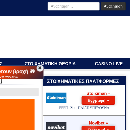
Αναζήτηση
Σ
ΣΤΟΙΧΗΜΑΤΙΚΉ ΘΕΩΡΊΑ
CASINO LIVE
τουν βροχή 🎁
ΠΑΙΞΕ ΥΠΕΥΘΥΝΑ
)
ΣΤΟΙΧΗΜΑΤΙΚΕΣ ΠΛΑΤΦΟΡΜΕΣ
Stoiximan »
Εγγραφή »
ΕΕΕΠ | 21+ | ΠΑΙΞΕ ΥΠΕΥΘΥΝΑ
Novibet »