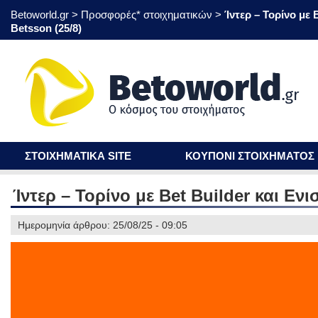
Betoworld.gr
>
Προσφορές* στοιχηματικών
>
Ίντερ – Τορίνο με
Betsson (25/8)
ΣΤΟΙΧΗΜΑΤΙΚΆ SITE
ΚΟΥΠΌΝΙ ΣΤΟΙΧΉΜΑΤΟΣ
Ίντερ – Τορίνο με Bet Builder και Εν
Ημερομηνία άρθρου: 25/08/25 - 09:05