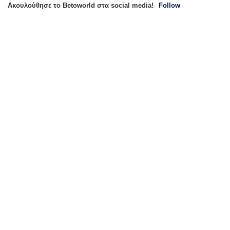
Aκουλούθησε το Betoworld στα social media!
Follow