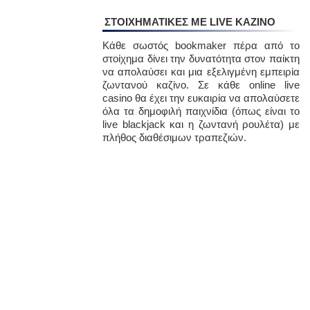
ΣΤΟΙΧΗΜΑΤΙΚΈΣ ΜΕ LIVE ΚΑΖΙΝΟ
Κάθε σωστός bookmaker πέρα από το
στοίχημα δίνει την δυνατότητα στον παίκτη
να απολαύσει και μια εξελιγμένη εμπειρία
ζωντανού καζίνο. Σε κάθε online live
casino θα έχει την ευκαιρία να απολαύσετε
όλα τα δημοφιλή παιχνίδια (όπως είναι το
live blackjack και η ζωντανή ρουλέτα) με
πλήθος διαθέσιμων τραπεζιών.