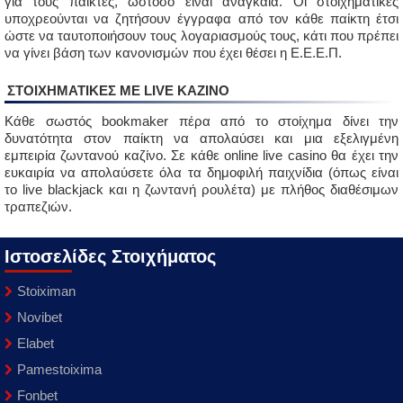
για τους παίκτες, ωστόσο είναι αναγκαία. Οι στοιχηματικές
υποχρεούνται να ζητήσουν έγγραφα από τον κάθε παίκτη έτσι
ώστε να ταυτοποιήσουν τους λογαριασμούς τους, κάτι που πρέπει
να γίνει βάση των κανονισμών που έχει θέσει η Ε.Ε.Ε.Π.
ΣΤΟΙΧΗΜΑΤΙΚΈΣ ΜΕ LIVE ΚΑΖΙΝΟ
Κάθε σωστός bookmaker πέρα από το στοίχημα δίνει την
δυνατότητα στον παίκτη να απολαύσει και μια εξελιγμένη
εμπειρία ζωντανού καζίνο. Σε κάθε online live casino θα έχει την
ευκαιρία να απολαύσετε όλα τα δημοφιλή παιχνίδια (όπως είναι
το live blackjack και η ζωντανή ρουλέτα) με πλήθος διαθέσιμων
τραπεζιών.
Ιστοσελίδες Στοιχήματος
Stoiximan
Novibet
Elabet
Pamestoixima
Fonbet