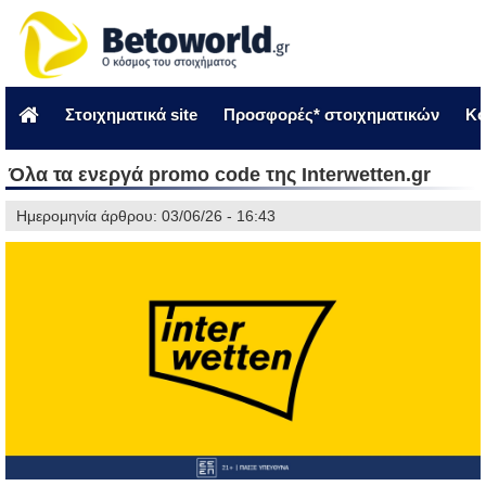
Στοιχηματικά site
Προσφορές* στοιχηματικών
Κο
Όλα τα ενεργά promo code της Interwetten.gr
Ημερομηνία άρθρου: 03/06/26 - 16:43
☆☆
★★
Εγγ