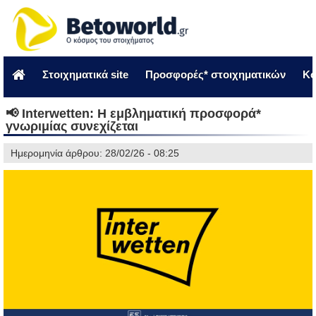
Στοιχηματικά site
Προσφορές* στοιχηματικών
Κο
📢 Interwetten: Η εμβληματική προσφορά*
γνωριμίας συνεχίζεται
Ημερομηνία άρθρου: 28/02/26 - 08:25