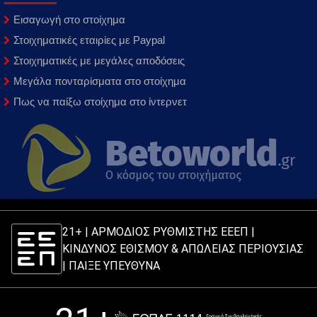
Εισαγωγή στο στοίχημα
Στοιχηματικές εταιρίες με Paypal
Στοιχηματικές με μεγάλες αποδόσεις
Μεγάλα πονταρίσματα στο στοίχημα
Πως να παίξω στοίχημα στο ίντερνετ
21+ | ΑΡΜΟΔΙΟΣ ΡΥΘΜΙΣΤΗΣ ΕΕΕΠ |
ΚΙΝΔΥΝΟΣ ΕΘΙΣΜΟΥ & ΑΠΩΛΕΙΑΣ ΠΕΡΙΟΥΣΙΑΣ
|
ΠΑΙΞΕ ΥΠΕΥΘΥΝΑ