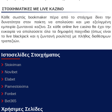
ΣΤΟΙΧΗΜΑΤΙΚΈΣ ΜΕ LIVE ΚΑΖΙΝΟ
Κάθε σωστός bookmaker πέρα από το στοίχημα δίνει την
δυνατότητα στον παίκτη να απολαύσει και μια εξελιγμένη
εμπειρία ζωντανού καζίνο. Σε κάθε online live casino θα έχει την
ευκαιρία να απολαύσετε όλα τα δημοφιλή παιχνίδια (όπως είναι
το live blackjack και η ζωντανή ρουλέτα) με πλήθος διαθέσιμων
τραπεζιών.
Ιστοσελίδες Στοιχήματος
Stoiximan
Novibet
Elabet
Pamestoixima
Fonbet
Bet365
Χρήσιμες Σελίδες