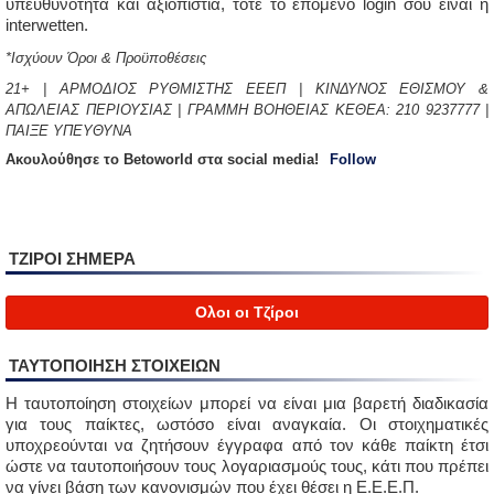
υπευθυνότητα και αξιοπιστία, τότε το επόμενο login σου είναι η
interwetten.
*Ισχύουν Όροι & Προϋποθέσεις
21+ | ΑΡΜΟΔΙΟΣ ΡΥΘΜΙΣΤΗΣ ΕΕΕΠ | ΚΙΝΔΥΝΟΣ ΕΘΙΣΜΟΥ &
ΑΠΩΛΕΙΑΣ ΠΕΡΙΟΥΣΙΑΣ | ΓΡΑΜΜΗ ΒΟΗΘΕΙΑΣ ΚΕΘΕΑ: 210 9237777 |
ΠΑΙΞΕ ΥΠΕΥΘΥΝΑ
Aκουλούθησε το Betoworld στα social media!
Follow
ΤΖΙΡΟΙ ΣΗΜΕΡΑ
Ολοι οι Τζίροι
ΤΑΥΤΟΠΟΙΗΣΗ ΣΤΟΙΧΕΙΩΝ
Η ταυτοποίηση στοιχείων μπορεί να είναι μια βαρετή διαδικασία
για τους παίκτες, ωστόσο είναι αναγκαία. Οι στοιχηματικές
υποχρεούνται να ζητήσουν έγγραφα από τον κάθε παίκτη έτσι
ώστε να ταυτοποιήσουν τους λογαριασμούς τους, κάτι που πρέπει
να γίνει βάση των κανονισμών που έχει θέσει η Ε.Ε.Ε.Π.