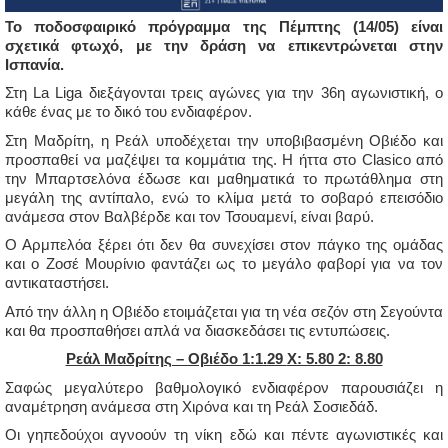
Το ποδοσφαιρικό πρόγραμμα της Πέμπτης (14/05) είναι
σχετικά φτωχό, με την δράση να επικεντρώνεται στην
Ισπανία.
Στη La Liga διεξάγονται τρεις αγώνες για την 36η αγωνιστική, ο
κάθε ένας με το δικό του ενδιαφέρον.
Στη Μαδρίτη, η Ρεάλ υποδέχεται την υποβιβασμένη Οβιέδο και
προσπαθεί να μαζέψει τα κομμάτια της. Η ήττα στο Clasico από
την Μπαρτσελόνα έδωσε και μαθηματικά το πρωτάθλημα στη
μεγάλη της αντίπαλο, ενώ το κλίμα μετά το σοβαρό επεισόδιο
ανάμεσα στον Βαλβέρδε και τον Τσουαμενί, είναι βαρύ.
Ο Αρμπελόα ξέρει ότι δεν θα συνεχίσει στον πάγκο της ομάδας
και ο Ζοσέ Μουρίνιο φαντάζει ως το μεγάλο φαβορί για να τον
αντικαταστήσει.
Από την άλλη η Οβιέδο ετοιμάζεται για τη νέα σεζόν στη Σεγούντα
και θα προσπαθήσει απλά να διασκεδάσει τις εντυπώσεις.
Ρεάλ Μαδρίτης – Οβιέδο 1:1.29
X: 5.80 2: 8.80
Σαφώς μεγαλύτερο βαθμολογικό ενδιαφέρον παρουσιάζει η
αναμέτρηση ανάμεσα στη Χιρόνα και τη Ρεάλ Σοσιεδάδ.
Οι γηπεδούχοι αγνοούν τη νίκη εδώ και πέντε αγωνιστικές και