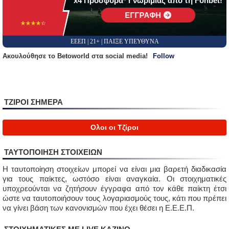
x4 Προσφορά* Γνωριμίας από τη Fonbet!
ΕΓΓΡΑΦΗ
☆☆☆☆☆
★★★★★
ΕΕΕΠ | 21+ | ΠΑΙΞΕ ΥΠΕΥΘΥΝΑ
Aκουλούθησε το Betoworld στα social media!
Follow
ΤΖΙΡΟΙ ΣΗΜΕΡΑ
Ολοι οι Τζίροι
ΤΑΥΤΟΠΟΙΗΣΗ ΣΤΟΙΧΕΙΩΝ
Η ταυτοποίηση στοιχείων μπορεί να είναι μια βαρετή διαδικασία
για τους παίκτες, ωστόσο είναι αναγκαία. Οι στοιχηματικές
υποχρεούνται να ζητήσουν έγγραφα από τον κάθε παίκτη έτσι
ώστε να ταυτοποιήσουν τους λογαριασμούς τους, κάτι που πρέπει
να γίνει βάση των κανονισμών που έχει θέσει η Ε.Ε.Ε.Π.