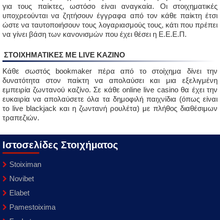
για τους παίκτες, ωστόσο είναι αναγκαία. Οι στοιχηματικές
υποχρεούνται να ζητήσουν έγγραφα από τον κάθε παίκτη έτσι
ώστε να ταυτοποιήσουν τους λογαριασμούς τους, κάτι που πρέπει
να γίνει βάση των κανονισμών που έχει θέσει η Ε.Ε.Ε.Π.
ΣΤΟΙΧΗΜΑΤΙΚΈΣ ΜΕ LIVE ΚΑΖΙΝΟ
Κάθε σωστός bookmaker πέρα από το στοίχημα δίνει την
δυνατότητα στον παίκτη να απολαύσει και μια εξελιγμένη
εμπειρία ζωντανού καζίνο. Σε κάθε online live casino θα έχει την
ευκαιρία να απολαύσετε όλα τα δημοφιλή παιχνίδια (όπως είναι
το live blackjack και η ζωντανή ρουλέτα) με πλήθος διαθέσιμων
τραπεζιών.
Ιστοσελίδες Στοιχήματος
Stoiximan
Novibet
Elabet
Pamestoixima