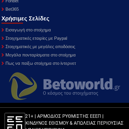
Fonbet
Bet365
Χρήσιμες Σελίδες
Εισαγωγή στο στοίχημα
Στοιχηματικές εταιρίες με Paypal
Στοιχηματικές με μεγάλες αποδόσεις
Μεγάλα πονταρίσματα στο στοίχημα
Πως να παίξω στοίχημα στο ίντερνετ
21+ | ΑΡΜΟΔΙΟΣ ΡΥΘΜΙΣΤΗΣ ΕΕΕΠ |
ΚΙΝΔΥΝΟΣ ΕΘΙΣΜΟΥ & ΑΠΩΛΕΙΑΣ ΠΕΡΙΟΥΣΙΑΣ