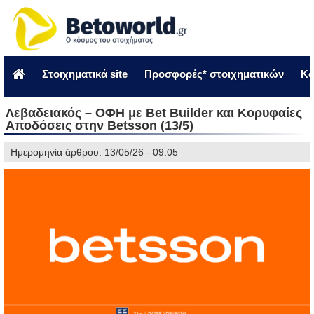
Στοιχηματικά site
Προσφορές* στοιχηματικών
Κο
Λεβαδειακός – ΟΦΗ με Bet Builder και Κορυφαίες
Αποδόσεις στην Betsson (13/5)
Ημερομηνία άρθρου: 13/05/26 - 09:05