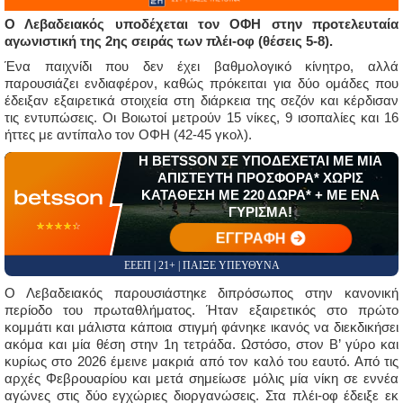
Ο Λεβαδειακός υποδέχεται τον ΟΦΗ στην προτελευταία
αγωνιστική της 2ης σειράς των πλέι-οφ (θέσεις 5-8).
Ένα παιχνίδι που δεν έχει βαθμολογικό κίνητρο, αλλά
παρουσιάζει ενδιαφέρον, καθώς πρόκειται για δύο ομάδες που
έδειξαν εξαιρετικά στοιχεία στη διάρκεια της σεζόν και κέρδισαν
τις εντυπώσεις. Οι Βοιωτοί μετρούν 15 νίκες, 9 ισοπαλίες και 16
ήττες με αντίπαλο τον ΟΦΗ (42-45 γκολ).
Η BETSSON ΣΕ ΥΠΟΔΕΧΕΤΑΙ ΜΕ ΜΙΑ
ΑΠΙΣΤΕΥΤΗ ΠΡΟΣΦΟΡΑ* ΧΩΡΙΣ
ΚΑΤΑΘΕΣΗ ΜΕ 220 ΔΩΡΑ* + ΜΕ ΕΝΑ
ΓΥΡΙΣΜΑ!
☆☆☆☆☆
★★★★★
ΕΓΓΡΑΦΗ
ΕΕΕΠ | 21+ | ΠΑΙΞΕ ΥΠΕΥΘΥΝΑ
Ο Λεβαδειακός παρουσιάστηκε διπρόσωπος στην κανονική
περίοδο του πρωταθλήματος. Ήταν εξαιρετικός στο πρώτο
κομμάτι και μάλιστα κάποια στιγμή φάνηκε ικανός να διεκδικήσει
ακόμα και μία θέση στην 1η τετράδα. Ωστόσο, στον Β’ γύρο και
κυρίως στο 2026 έμεινε μακριά από τον καλό του εαυτό. Από τις
αρχές Φεβρουαρίου και μετά σημείωσε μόλις μία νίκη σε εννέα
αγώνες στις δύο εγχώριες διοργανώσεις. Στα πλέι-οφ έδειξε εκ