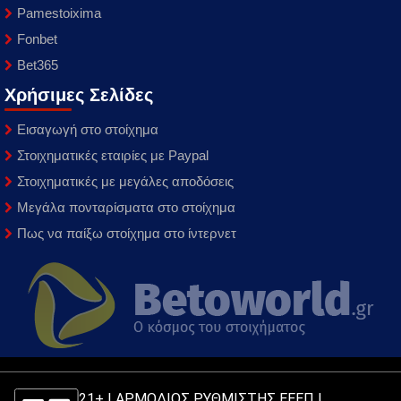
Pamestoixima
Fonbet
Bet365
Χρήσιμες Σελίδες
Εισαγωγή στο στοίχημα
Στοιχηματικές εταιρίες με Paypal
Στοιχηματικές με μεγάλες αποδόσεις
Μεγάλα πονταρίσματα στο στοίχημα
Πως να παίξω στοίχημα στο ίντερνετ
21+ | ΑΡΜΟΔΙΟΣ ΡΥΘΜΙΣΤΗΣ ΕΕΕΠ |