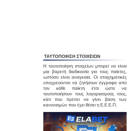
ΤΑΥΤΟΠΟΙΗΣΗ ΣΤΟΙΧΕΙΩΝ
Η ταυτοποίηση στοιχείων μπορεί να είναι
μια βαρετή διαδικασία για τους παίκτες,
ωστόσο είναι αναγκαία. Οι στοιχηματικές
υποχρεούνται να ζητήσουν έγγραφα από
τον κάθε παίκτη έτσι ώστε να
ταυτοποιήσουν τους λογαριασμούς τους,
κάτι που πρέπει να γίνει βάση των
κανονισμών που έχει θέσει η Ε.Ε.Ε.Π.