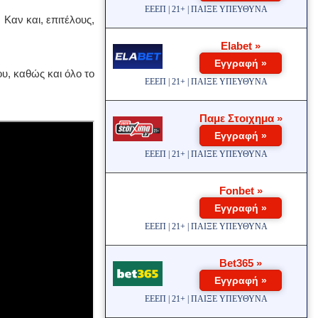
ΕΕΕΠ | 21+ | ΠΑΙΞΕ ΥΠΕΥΘΥΝΑ
 Καν και, επιτέλους,
Elabet »
Εγγραφή »
, καθώς και όλο το
ΕΕΕΠ | 21+ | ΠΑΙΞΕ ΥΠΕΥΘΥΝΑ
Παμε Στοιχημα »
Εγγραφή »
ΕΕΕΠ | 21+ | ΠΑΙΞΕ ΥΠΕΥΘΥΝΑ
Fonbet »
Εγγραφή »
ΕΕΕΠ | 21+ | ΠΑΙΞΕ ΥΠΕΥΘΥΝΑ
Bet365 »
Εγγραφή »
ΕΕΕΠ | 21+ | ΠΑΙΞΕ ΥΠΕΥΘΥΝΑ