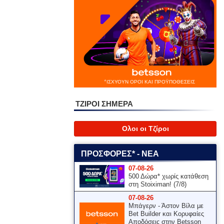
ΤΖΙΡΟΙ ΣΗΜΕΡΑ
Ολοι οι Τζίροι
ΠΡΟΣΦΟΡΕΣ* - ΝΕΑ
07-08-26
500 Δώρα* χωρίς κατάθεση
στη Stoiximan! (7/8)
07-08-26
Μπάγερν - Άστον Βίλα με
Bet Builder και Κορυφαίες
Αποδόσεις στην Betsson