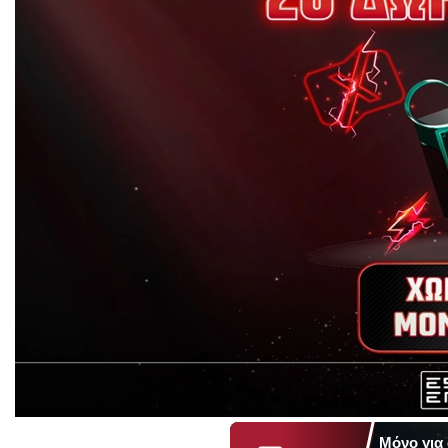
Μόνο για