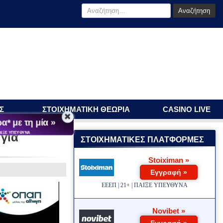
Αναζήτηση
Σ
ΣΤΟΙΧΗΜΑΤΙΚΉ ΘΕΩΡΊΑ
CASINO LIVE
* με τη μία »
ΠΑΙΞΕ ΥΠΕΥΘΥΝΑ
 για
ΣΤΟΙΧΗΜΑΤΙΚΕΣ ΠΛΑΤΦΟΡΜΕΣ
Stoiximan »
Εγγραφή »
ΕΕΕΠ | 21+ | ΠΑΙΞΕ ΥΠΕΥΘΥΝΑ
Novibet »