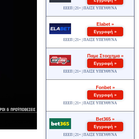
Εγγραφή »
ΕΕΕΠ | 21+ | ΠΑΙΞΕ ΥΠΕΥΘΥΝΑ
Elabet »
Εγγραφή »
ΕΕΕΠ | 21+ | ΠΑΙΞΕ ΥΠΕΥΘΥΝΑ
Παμε Στοιχημα »
Εγγραφή »
ΕΕΕΠ | 21+ | ΠΑΙΞΕ ΥΠΕΥΘΥΝΑ
Fonbet »
Εγγραφή »
ΕΕΕΠ | 21+ | ΠΑΙΞΕ ΥΠΕΥΘΥΝΑ
Bet365 »
Εγγραφή »
ΕΕΕΠ | 21+ | ΠΑΙΞΕ ΥΠΕΥΘΥΝΑ