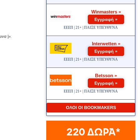
Winmasters »
Εγγραφή »
ΕΕΕΠ | 21+ | ΠΑΙΞΕ ΥΠΕΥΘΥΝΑ
να |».
Interwetten »
Εγγραφή »
ΕΕΕΠ | 21+ | ΠΑΙΞΕ ΥΠΕΥΘΥΝΑ
Betsson »
Εγγραφή »
ΕΕΕΠ | 21+ | ΠΑΙΞΕ ΥΠΕΥΘΥΝΑ
ΟΛΟΙ ΟΙ BOOKMAKERS