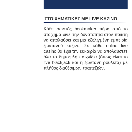
ΣΤΟΙΧΗΜΑΤΙΚΈΣ ΜΕ LIVE ΚΑΖΙΝΟ
Κάθε σωστός bookmaker πέρα από το
στοίχημα δίνει την δυνατότητα στον παίκτη
να απολαύσει και μια εξελιγμένη εμπειρία
ζωντανού καζίνο. Σε κάθε online live
casino θα έχει την ευκαιρία να απολαύσετε
όλα τα δημοφιλή παιχνίδια (όπως είναι το
live blackjack και η ζωντανή ρουλέτα) με
πλήθος διαθέσιμων τραπεζιών.