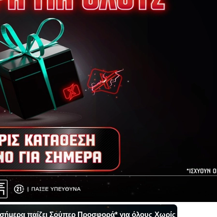
 σήμερα παίζει Σούπερ Προσφορά* για όλους Χωρίς