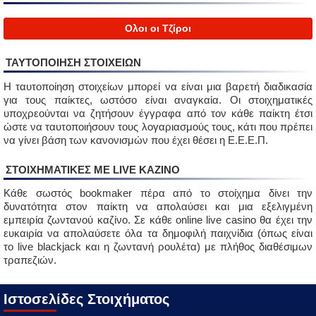
Ολοι οι Τζίροι
ΤΑΥΤΟΠΟΙΗΣΗ ΣΤΟΙΧΕΙΩΝ
Η ταυτοποίηση στοιχείων μπορεί να είναι μια βαρετή διαδικασία
για τους παίκτες, ωστόσο είναι αναγκαία. Οι στοιχηματικές
υποχρεούνται να ζητήσουν έγγραφα από τον κάθε παίκτη έτσι
ώστε να ταυτοποιήσουν τους λογαριασμούς τους, κάτι που πρέπει
να γίνει βάση των κανονισμών που έχει θέσει η Ε.Ε.Ε.Π.
ΣΤΟΙΧΗΜΑΤΙΚΈΣ ΜΕ LIVE ΚΑΖΙΝΟ
Κάθε σωστός bookmaker πέρα από το στοίχημα δίνει την
δυνατότητα στον παίκτη να απολαύσει και μια εξελιγμένη
εμπειρία ζωντανού καζίνο. Σε κάθε online live casino θα έχει την
ευκαιρία να απολαύσετε όλα τα δημοφιλή παιχνίδια (όπως είναι
το live blackjack και η ζωντανή ρουλέτα) με πλήθος διαθέσιμων
τραπεζιών.
Ιστοσελίδες Στοιχήματος