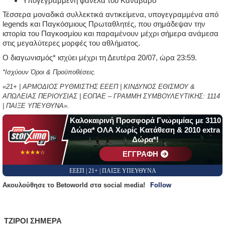
Υπογεγραμμένη φανέλα του Καναβάρο
Τέσσερα μοναδικά συλλεκτικά αντικείμενα, υπογεγραμμένα από
legends και Παγκόσμιους Πρωταθλητές, που σημάδεψαν την
ιστορία του Παγκοσμίου και παραμένουν μέχρι σήμερα ανάμεσα
στις μεγαλύτερες μορφές του αθλήματος.
Ο διαγωνισμός* ισχύει μέχρι τη Δευτέρα 20/07, ώρα 23:59.
*Ισχύουν Όροι & Προϋποθέσεις.
«21+ | ΑΡΜΟΔΙΟΣ ΡΥΘΜΙΣΤΗΣ ΕΕΕΠ | ΚΙΝΔΥΝΟΣ ΕΘΙΣΜΟΥ &
ΑΠΩΛΕΙΑΣ ΠΕΡΙΟΥΣΙΑΣ | ΕΟΠΑΕ – ΓΡΑΜΜΗ ΣΥΜΒΟΥΛΕΥΤΙΚΗΣ: 1114
| ΠΑΙΞΕ ΥΠΕΥΘΥΝΑ».
Καλοκαιρινή Προσφορά Γνωριμίας με 3110
Δώρα* ΟΛΑ Χωρίς Κατάθεση & 2010 extra
Δώρα*!
☆☆☆☆☆
★★★★★
EΓΓΡΑΦΗ
ΕΕΕΠ | 21+ | ΠΑΙΞΕ ΥΠΕΥΘΥΝΑ
Aκουλούθησε το Betoworld στα social media!
Follow
ΤΖΙΡΟΙ ΣΗΜΕΡΑ