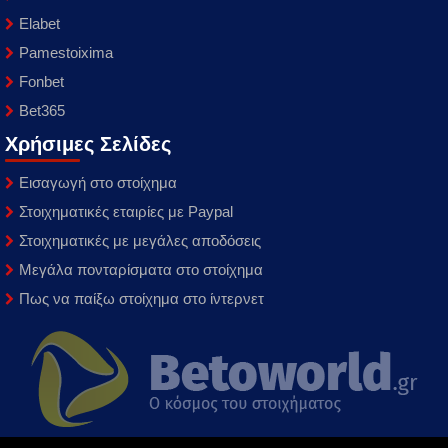
Elabet
Pamestoixima
Fonbet
Bet365
Χρήσιμες Σελίδες
Εισαγωγή στο στοίχημα
Στοιχηματικές εταιρίες με Paypal
Στοιχηματικές με μεγάλες αποδόσεις
Μεγάλα πονταρίσματα στο στοίχημα
Πως να παίξω στοίχημα στο ίντερνετ