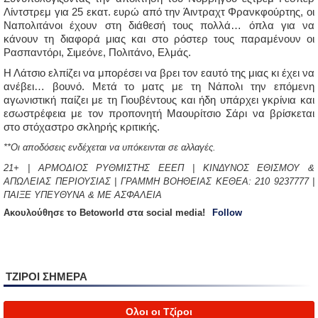
Λίντστρεμ για 25 εκατ. ευρώ από την Άιντραχτ Φρανκφούρτης, οι
Ναπολιτάνοι έχουν στη διάθεσή τους πολλά… όπλα για να
κάνουν τη διαφορά μιας και στο ρόστερ τους παραμένουν οι
Ρασπαντόρι, Σιμεόνε, Πολιτάνο, Ελμάς.
Η Λάτσιο ελπίζει να μπορέσει να βρει τον εαυτό της μιας κι έχει να
ανέβει… βουνό. Μετά το ματς με τη Νάπολι την επόμενη
αγωνιστική παίζει με τη Γιουβέντους και ήδη υπάρχει γκρίνια και
εσωστρέφεια με τον προπονητή Μαουρίτσιο Σάρι να βρίσκεται
στο στόχαστρο σκληρής κριτικής.
**Οι αποδόσεις ενδέχεται να υπόκεινται σε αλλαγές.
21+ | ΑΡΜΟΔΙΟΣ ΡΥΘΜΙΣΤΗΣ ΕΕΕΠ | ΚΙΝΔΥΝΟΣ ΕΘΙΣΜΟΥ &
ΑΠΩΛΕΙΑΣ ΠΕΡΙΟΥΣΙΑΣ | ΓΡΑΜΜΗ ΒΟΗΘΕΙΑΣ ΚΕΘΕΑ: 210 9237777 |
ΠΑΙΞΕ ΥΠΕΥΘΥΝΑ & ΜΕ ΑΣΦΑΛΕΙΑ
Aκουλούθησε το Betoworld στα social media!
Follow
ΤΖΙΡΟΙ ΣΗΜΕΡΑ
Ολοι οι Τζίροι