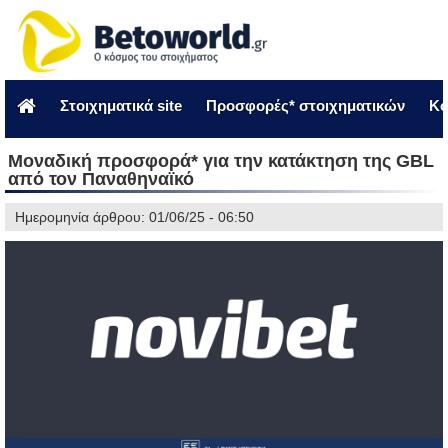
Στοιχηματικά site
Προσφορές* στοιχηματικών
Κο
Μοναδική προσφορά* για την κατάκτηση της GBL
από τον Παναθηναϊκό
Ημερομηνία άρθρου: 01/06/25 - 06:50
☆☆
★★
ΕΓΓ