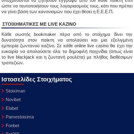
υποχρεούνται να ζητήσουν έγγραφα από τον κάθε παίκτη έτσι
ώστε να ταυτοποιήσουν τους λογαριασμούς τους, κάτι που πρέπει
να γίνει βάση των κανονισμών που έχει θέσει η Ε.Ε.Ε.Π.
ΣΤΟΙΧΗΜΑΤΙΚΈΣ ΜΕ LIVE ΚΑΖΙΝΟ
Κάθε σωστός bookmaker πέρα από το στοίχημα δίνει την
δυνατότητα στον παίκτη να απολαύσει και μια εξελιγμένη
εμπειρία ζωντανού καζίνο. Σε κάθε online live casino θα έχει την
ευκαιρία να απολαύσετε όλα τα δημοφιλή παιχνίδια (όπως είναι
το live blackjack και η ζωντανή ρουλέτα) με πλήθος διαθέσιμων
τραπεζιών.
Ιστοσελίδες Στοιχήματος
Stoiximan
Novibet
Elabet
Pamestoixima
Fonbet