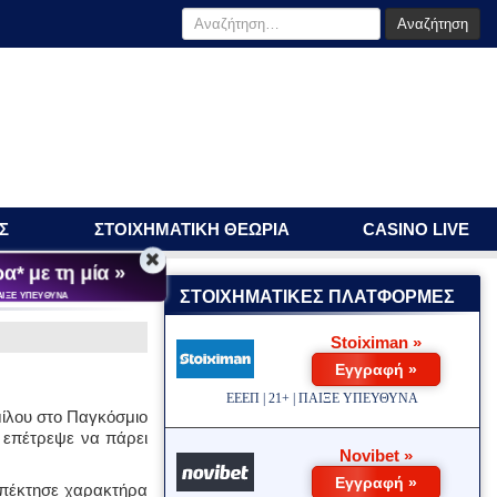
Αναζήτηση
Σ
ΣΤΟΙΧΗΜΑΤΙΚΉ ΘΕΩΡΊΑ
CASINO LIVE
* με τη μία »
ΣΤΟΙΧΗΜΑΤΙΚΕΣ ΠΛΑΤΦΟΡΜΕΣ
ΠΑΙΞΕ ΥΠΕΥΘΥΝΑ
Stoiximan »
Εγγραφή »
ΕΕΕΠ | 21+ | ΠΑΙΞΕ ΥΠΕΥΘΥΝΑ
ομίλου στο Παγκόσμιο
ς επέτρεψε να πάρει
Novibet »
Εγγραφή »
 απέκτησε χαρακτήρα