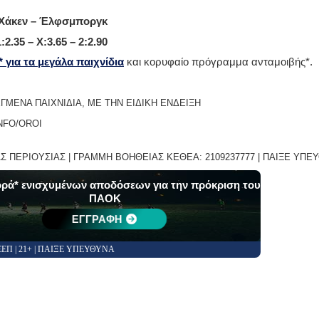
Χάκεν – Έλφσμποργκ
1:2.35 – Χ:3.65 – 2:2.90
 για τα
μεγάλα
παιχνίδια
και κορυφαίο πρόγραμμα ανταμοιβής*.
ΓΜΕΝΑ ΠΑΙΧΝΙΔΙΑ, ΜΕ ΤΗΝ ΕΙΔΙΚΗ ΕΝΔΕΙΞΗ
NFO/OROI
Σ ΠΕΡΙΟΥΣΙΑΣ | ΓΡΑΜΜΗ ΒΟΗΘΕΙΑΣ ΚΕΘΕΑ: 2109237777 | ΠΑΙΞΕ ΥΠΕ
ρά* ενισχυμένων αποδόσεων για την πρόκριση του
ΠΑΟΚ
ΕΓΓΡΑΦΗ
ΕΕΠ | 21+ | ΠΑΙΞΕ ΥΠΕΥΘΥΝΑ