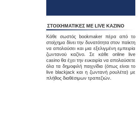
ΣΤΟΙΧΗΜΑΤΙΚΈΣ ΜΕ LIVE ΚΑΖΙΝΟ
Κάθε σωστός bookmaker πέρα από το
στοίχημα δίνει την δυνατότητα στον παίκτη
να απολαύσει και μια εξελιγμένη εμπειρία
ζωντανού καζίνο. Σε κάθε online live
casino θα έχει την ευκαιρία να απολαύσετε
όλα τα δημοφιλή παιχνίδια (όπως είναι το
live blackjack και η ζωντανή ρουλέτα) με
πλήθος διαθέσιμων τραπεζιών.