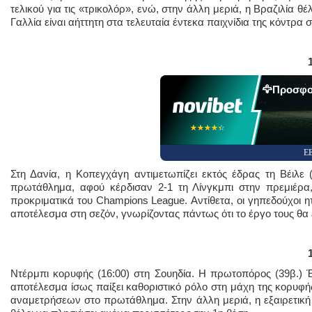
τελικού για τις «τρικολόρ», ενώ, στην άλλη μεριά, η Βραζιλία θ
Γαλλία είναι αήττητη στα τελευταία έντεκα παιχνίδια της κόντρα σ
🦅Προσφο
☆☆☆☆☆
★★★★★
Ε
Στη Δανία, η Κοπεγχάγη αντιμετωπίζει εκτός έδρας τη Βέιλε (
πρωτάθλημα, αφού κέρδισαν 2-1 τη Λίνγκμπι στην πρεμιέρα
προκριματικά του Champions League. Αντίθετα, οι γηπεδούχοι
αποτέλεσμα στη σεζόν, γνωρίζοντας πάντως ότι το έργο τους θα 
Ντέρμπι κορυφής (16:00) στη Σουηδία. Η πρωτοπόρος (39β.) Έ
αποτέλεσμα ίσως παίξει καθοριστικό ρόλο στη μάχη της κορυφής
αναμετρήσεων στο πρωτάθλημα. Στην άλλη μεριά, η εξαιρετική 