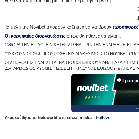
θέλει να πλησιάσει ακόμα περισσότερο την 1η θέση.
Τα μέλη της Novibet μπορούν καθημερινά να βρουν
προσφορές*
Οι κορυφαίες διοργανώσεις
όπως θα ήθελες να είναι…
*ΑΦΟΡΑ ΤΗΝ ΕΠΙΛΟΓΗ ΝΙΚΗΤΗΣ ΑΓΩΝΑ ΠΡΙΝ ΤΗΝ ΕΝΑΡΞΗ ΣΕ ΕΠΙΛΕ
**ΙΣΧΥΟΥΝ ΟΡΟΙ & ΠΡΟΫΠΟΘΕΣΕΙΣ ΔΙΑΘΕΣΙΜΟΙ ΣΤΟ NOVIBET.GR/I
ΟΙ ΑΠΟΔΟΣΕΙΣ ΕΝΔΕΧΕΤΑΙ ΝΑ ΤΡΟΠΟΠΟΙΗΘΟΥΝ ΑΝΑ ΠΑΣΑ ΣΤΙΓΜΗ
21+| ΑΡΜΟΔΙΟΣ ΡΥΘΜΙΣΤΗΣ:ΕΕΕΠ | ΚΙΝΔΥΝΟΣ ΕΘΙΣΜΟΥ & ΑΠΩΛΕΙΑ
🦅Προσφο
☆☆☆☆☆
★★★★★
Ε
Aκουλούθησε το Betoworld στα social media!
Follow