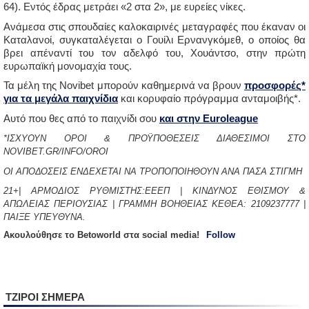
64). Εντός έδρας μετράει «2 στα 2», με ευρείες νίκες.
Ανάμεσα στις σπουδαίες καλοκαιρινές μεταγραφές που έκαναν οι
Καταλανοί, συγκαταλέγεται ο Γουίλι Ερνανγκόμεθ, ο οποίος θα
βρει απέναντί του τον αδελφό του, Χουάντσο, στην πρώτη
ευρωπαϊκή μονομαχία τους.
Τα μέλη της Novibet μπορούν καθημερινά να βρουν
προσφορές*
για τα
μεγάλα
παιχνίδια
και κορυφαίο πρόγραμμα ανταμοιβής*.
Αυτό που θες από το παιχνίδι σου
και στην Euroleague
*ΙΣΧΥΟΥΝ ΟΡΟΙ & ΠΡΟΫΠΟΘΕΣΕΙΣ ΔΙΑΘΕΣΙΜΟΙ ΣΤΟ
NOVIBET.GR/INFO/OROI
ΟΙ ΑΠΟΔΟΣΕΙΣ ΕΝΔΕΧΕΤΑΙ ΝΑ ΤΡΟΠΟΠΟΙΗΘΟΥΝ ΑΝΑ ΠΑΣΑ ΣΤΙΓΜΗ
21+| ΑΡΜΟΔΙΟΣ ΡΥΘΜΙΣΤΗΣ:ΕΕΕΠ | ΚΙΝΔΥΝΟΣ ΕΘΙΣΜΟΥ &
ΑΠΩΛΕΙΑΣ ΠΕΡΙΟΥΣΙΑΣ | ΓΡΑΜΜΗ ΒΟΗΘΕΙΑΣ ΚΕΘΕΑ: 2109237777 |
ΠΑΙΞΕ ΥΠΕΥΘΥΝΑ.
Aκουλούθησε το Betoworld στα social media!
Follow
ΤΖΙΡΟΙ ΣΗΜΕΡΑ