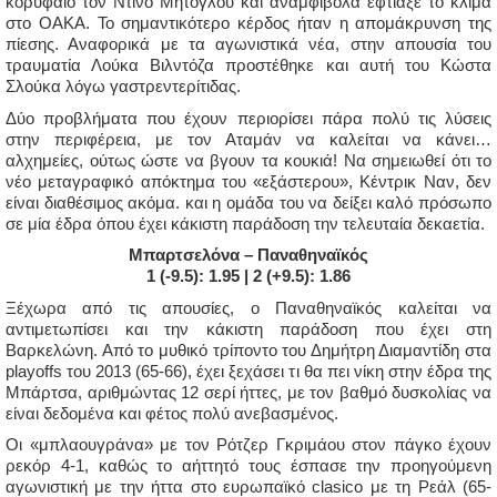
κορυφαίο τον Ντίνο Μήτογλου και αναμφίβολα έφτιαξε το κλίμα
στο ΟΑΚΑ. Το σημαντικότερο κέρδος ήταν η απομάκρυνση της
πίεσης. Αναφορικά με τα αγωνιστικά νέα, στην απουσία του
τραυματία Λούκα Βιλντόζα προστέθηκε και αυτή του Κώστα
Σλούκα λόγω γαστρεντερίτιδας.
Δύο προβλήματα που έχουν περιορίσει πάρα πολύ τις λύσεις
στην περιφέρεια, με τον Αταμάν να καλείται να κάνει…
αλχημείες, ούτως ώστε να βγουν τα κουκιά! Να σημειωθεί ότι το
νέο μεταγραφικό απόκτημα του «εξάστερου», Κέντρικ Ναν, δεν
είναι διαθέσιμος ακόμα. και η ομάδα του να δείξει καλό πρόσωπο
σε μία έδρα όπου έχει κάκιστη παράδοση την τελευταία δεκαετία.
Μπαρτσελόνα – Παναθηναϊκός
1 (-9.5): 1.95 | 2 (+9.5): 1.86
Ξέχωρα από τις απουσίες, ο Παναθηναϊκός καλείται να
αντιμετωπίσει και την κάκιστη παράδοση που έχει στη
Βαρκελώνη. Από το μυθικό τρίποντο του Δημήτρη Διαμαντίδη στα
playoffs του 2013 (65-66), έχει ξεχάσει τι θα πει νίκη στην έδρα της
Μπάρτσα, αριθμώντας 12 σερί ήττες, με τον βαθμό δυσκολίας να
είναι δεδομένα και φέτος πολύ ανεβασμένος.
Οι «μπλαουγράνα» με τον Ρότζερ Γκριμάου στον πάγκο έχουν
ρεκόρ 4-1, καθώς το αήττητό τους έσπασε την προηγούμενη
αγωνιστική με την ήττα στο ευρωπαϊκό clasico με τη Ρεάλ (65-