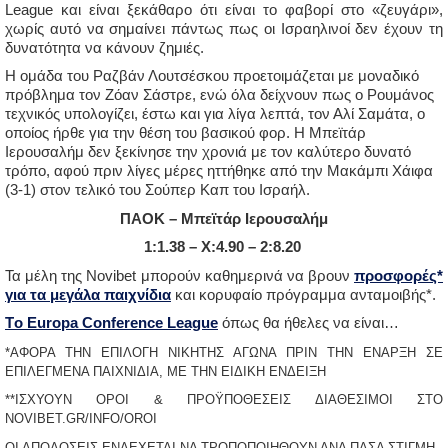
League και είναι ξεκάθαρο ότι είναι το φαβορί στο «ζευγάρι»,
χωρίς αυτό να σημαίνει πάντως πως οι Ισραηλινοί δεν έχουν τη
δυνατότητα να κάνουν ζημιές.
Η ομάδα του Ραζβάν Λουτσέσκου προετοιμάζεται με μοναδικό
πρόβλημα τον Ζόαν Σάστρε, ενώ όλα δείχνουν πως ο Ρουμάνος
τεχνικός υπολογίζει, έστω και για λίγα λεπτά, τον Αλί Σαμάτα, ο
οποίος ήρθε για την θέση του βασικού φορ. Η Μπεϊτάρ
Ιερουσαλήμ δεν ξεκίνησε την χρονιά με τον καλύτερο δυνατό
τρόπο, αφού πριν λίγες μέρες ηττήθηκε από την Μακάμπι Χάιφα
(3-1) στον τελικό του Σούπερ Καπ του Ισραήλ.
ΠΑΟΚ – Μπεϊτάρ Ιερουσαλήμ
1:1.38 – Χ:4.90 – 2:8.20
Τα μέλη της Novibet μπορούν καθημερινά να βρουν
προσφορές*
για τα
μεγάλα
παιχνίδια
και κορυφαίο πρόγραμμα ανταμοιβής*.
Τo Europa Conference League
όπως θα ήθελες να είναι…
*ΑΦΟΡΑ ΤΗΝ ΕΠΙΛΟΓΗ ΝΙΚΗΤΗΣ ΑΓΩΝΑ ΠΡΙΝ ΤΗΝ ΕΝΑΡΞΗ ΣΕ
ΕΠΙΛΕΓΜΕΝΑ ΠΑΙΧΝΙΔΙΑ, ΜΕ ΤΗΝ ΕΙΔΙΚΗ ΕΝΔΕΙΞΗ
**ΙΣΧΥΟΥΝ ΟΡΟΙ & ΠΡΟΫΠΟΘΕΣΕΙΣ ΔΙΑΘΕΣΙΜΟΙ ΣΤΟ
NOVIBET.GR/INFO/OROI
ΟΙ ΑΠΟΔΟΣΕΙΣ ΕΝΔΕΧΕΤΑΙ ΝΑ ΤΡΟΠΟΠΟΙΗΘΟΥΝ ΑΝΑ ΠΑΣΑ ΣΤΙΓΜΗ