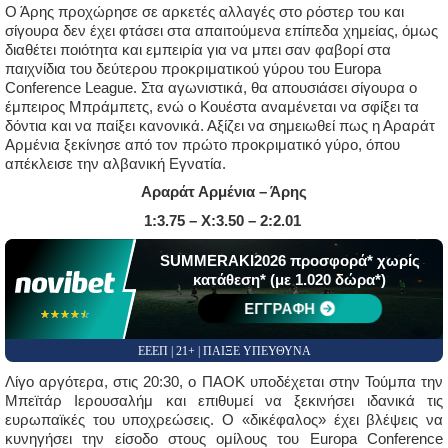
Ο Άρης προχώρησε σε αρκετές αλλαγές στο ρόστερ του και
σίγουρα δεν έχει φτάσει στα απαιτούμενα επίπεδα χημείας, όμως
διαθέτει ποιότητα και εμπειρία για να μπει σαν φαβορί στα
παιχνίδια του δεύτερου προκριματικού γύρου του Europa
Conference League. Στα αγωνιστικά, θα απουσιάσει σίγουρα ο
έμπειρος Μπράμπετς, ενώ ο Κουέστα αναμένεται να σφίξει τα
δόντια και να παίξει κανονικά. Αξίζει να σημειωθεί πως η Αραράτ
Αρμένια ξεκίνησε από τον πρώτο προκριματικό γύρο, όπου
απέκλεισε την αλβανική Εγνατία.
Αραράτ Αρμένια – Άρης
1:3.75 – Χ:3.50 – 2:2.01
SUMMERAKI2026 προσφορά* χωρίς
κατάθεση* (με 1.020 δώρα*)
ΕΓΓΡΑΦΗ
☆☆☆☆☆
★★★★★
ΕΕΕΠ | 21+ | ΠΑΙΞΕ ΥΠΕΥΘΥΝΑ
Λίγο αργότερα, στις 20:30, ο ΠΑΟΚ υποδέχεται στην Τούμπα την
Μπεϊτάρ Ιερουσαλήμ και επιθυμεί να ξεκινήσει ιδανικά τις
ευρωπαϊκές του υποχρεώσεις. Ο «δικέφαλος» έχει βλέψεις να
κυνηγήσει την είσοδο στους ομίλους του Europa Conference