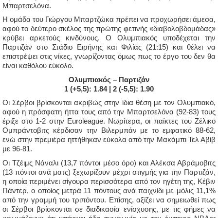
Μπαρτσελόνα.
Η ομάδα του Γιώργου Μπαρτζώκα πρέπει να προχωρήσει άμεσα,
αφού το δεύτερο σκέλος της πρώτης φετινής «διαβολοβδομάδας»
κρύβει αρκετούς κινδύνους. Ο Ολυμπιακός υποδέχεται την
Παρτιζάν στο Στάδιο Ειρήνης και Φιλίας (21:15) και θέλει να
επιστρέψει στις νίκες, γνωρίζοντας όμως πως το έργο του δεν θα
είναι καθόλου εύκολο.
Ολυμπιακός – Παρτιζάν
1 (+5,5): 1.84 | 2 (-5,5): 1.90
Οι Σέρβοι βρίσκονται ακριβώς στην ίδια θέση με τον Ολυμπιακό,
αφού η πρόσφατη ήττα τους από την Μπαρτσελόνα (92-83) τους
έριξε στο 1-2 στην Euroleague. Νωρίτερα, οι παίκτες του Ζέλικο
Ομπράντοβιτς κέρδισαν την Βιλερμπάν με το εμφατικό 88-62,
ενώ στην πρεμιέρα ηττήθηκαν εύκολα από την Μακάμπι Τελ Αβίβ
με 96-81.
Oι Τζέιμς Νάναλι (13,7 πόντοι μέσο όρο) και Αλέκσα Αβράμοβιτς
(13 πόντοι ανά ματς) ξεχωρίζουν μέχρι στιγμής για την Παρτιζάν,
η οποία περιμένει σίγουρα περισσότερα από τον ηγέτη της, Κέβιν
Πάντερ, ο οποίος μετρά 11 πόντους ανά παιχνίδι με μόλις 11,1%
από την γραμμή του τριπόντου. Επίσης, αξίζει να σημειωθεί πως
οι Σέρβοι βρίσκονται σε διαδικασία ενίσχυσης, με τις φήμες να