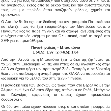
ξεκίνημα για τους «πράσινους» που στοχεύουν μόνο σε νίκη ώστε
να ανεβάσουν εκτός από το ρεκόρ τους και την αυτοπεποίθησή
τους, σε μια περίοδο όπου αναζητούν ρόλους, χημεία και
ομοιογένεια.
Ο Αταμάν δε θα έχει στη διάθεσή του τον τραυματία Παπαπέτρου
και ελπίζει πως θα έχει ετοιμοπόλεμο τον Μαντζούκα ώστε ο
Παναθηναϊκός να πάρει τη νίκη και να στραφεί ανεβασμένος στη
συνέχεια στο νέο ντέρμπι με τον Ολυμπιακό, αυτή τη φορά στο
ΣΕΦ για το πρωτάθλημα.
Παναθηναϊκός – Μπασκόνια
1 (-6.5): 1.97 | 2 (+6.5): 1.84
Από την πλευρά της η Μπασκόνια έχει τα δικά της ζητήματα, με
το 1-3 στην Euroleague και τις δύο ήττες σε έξι αγωνιστικές στην
ACB να έχουν φέρει τον προπονητή Ζοάν Πεναρόγια σε δύσκολη
θέση, με αποτέλεσμα η αναμέτρηση στο ΟΑΚΑ να παρουσιάζεται
ως οριακή για το μέλλον του στην τεχνική ηγεσία.
Η μοναδική νίκη των Βάσκων ως τώρα ήταν στο Βερολίνο με την
Άλμπα, ενώ έχει 0/3 στην έδρα της, απέναντι σε Ρεάλ, Μπάγερν
και Ζαλγκίρις, εμφανίσεις οι οποίες έχουν προκαλέσει
δυσαρέσκεια.
Οι δύο αντίπαλοι έχουν πλούσια ιστορία και απόλυτη ισορροπία