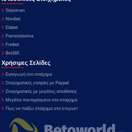
Stoiximan
Novibet
Elabet
Pamestoixima
Fonbet
Bet365
Χρήσιμες Σελίδες
Εισαγωγή στο στοίχημα
Στοιχηματικές εταιρίες με Paypal
Στοιχηματικές με μεγάλες αποδόσεις
Μεγάλα πονταρίσματα στο στοίχημα
Πως να παίξω στοίχημα στο ίντερνετ