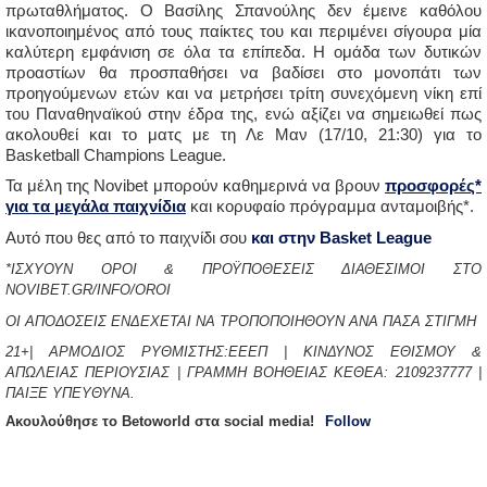
πρωταθλήματος. Ο Βασίλης Σπανούλης δεν έμεινε καθόλου
ικανοποιημένος από τους παίκτες του και περιμένει σίγουρα μία
καλύτερη εμφάνιση σε όλα τα επίπεδα. Η ομάδα των δυτικών
προαστίων θα προσπαθήσει να βαδίσει στο μονοπάτι των
προηγούμενων ετών και να μετρήσει τρίτη συνεχόμενη νίκη επί
του Παναθηναϊκού στην έδρα της, ενώ αξίζει να σημειωθεί πως
ακολουθεί και το ματς με τη Λε Μαν (17/10, 21:30) για το
Basketball Champions League.
Τα μέλη της Novibet μπορούν καθημερινά να βρουν
προσφορές*
για τα
μεγάλα
παιχνίδια
και κορυφαίο πρόγραμμα ανταμοιβής*.
Αυτό που θες από το παιχνίδι σου
και στην Basket League
*ΙΣΧΥΟΥΝ ΟΡΟΙ & ΠΡΟΫΠΟΘΕΣΕΙΣ ΔΙΑΘΕΣΙΜΟΙ ΣΤΟ
NOVIBET.GR/INFO/OROI
ΟΙ ΑΠΟΔΟΣΕΙΣ ΕΝΔΕΧΕΤΑΙ ΝΑ ΤΡΟΠΟΠΟΙΗΘΟΥΝ ΑΝΑ ΠΑΣΑ ΣΤΙΓΜΗ
21+| ΑΡΜΟΔΙΟΣ ΡΥΘΜΙΣΤΗΣ:ΕΕΕΠ | ΚΙΝΔΥΝΟΣ ΕΘΙΣΜΟΥ &
ΑΠΩΛΕΙΑΣ ΠΕΡΙΟΥΣΙΑΣ | ΓΡΑΜΜΗ ΒΟΗΘΕΙΑΣ ΚΕΘΕΑ: 2109237777 |
ΠΑΙΞΕ ΥΠΕΥΘΥΝΑ.
Aκουλούθησε το Betoworld στα social media!
Follow