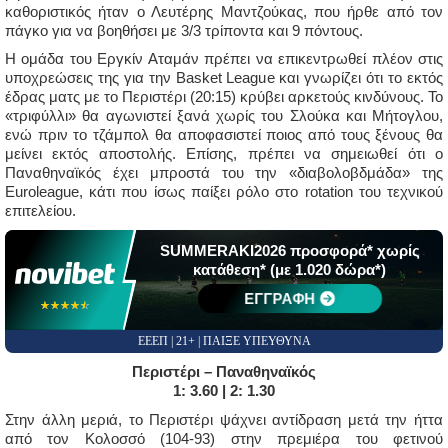
καθοριστικός ήταν ο Λευτέρης Μαντζούκας, που ήρθε από τον
πάγκο για να βοηθήσει με 3/3 τρίποντα και 9 πόντους.
Η ομάδα του Εργκίν Αταμάν πρέπει να επικεντρωθεί πλέον στις
υποχρεώσεις της για την Basket League και γνωρίζει ότι το εκτός
έδρας ματς με το Περιστέρι (20:15) κρύβει αρκετούς κινδύνους. Το
«τριφύλλι» θα αγωνιστεί ξανά χωρίς του Σλούκα και Μήτογλου,
ενώ πριν το τζάμπολ θα αποφασιστεί ποιος από τους ξένους θα
μείνει εκτός αποστολής. Επίσης, πρέπει να σημειωθεί ότι ο
Παναθηναϊκός έχει μπροστά του την «διαβολοβδμάδα» της
Euroleague, κάτι που ίσως παίξει ρόλο στο rotation του τεχνικού
επιτελείου.
SUMMERAKI2026 προσφορά* χωρίς
κατάθεση* (με 1.020 δώρα*)
ΕΓΓΡΑΦΗ
☆☆☆☆☆
★★★★★
ΕΕΕΠ | 21+ | ΠΑΙΞΕ ΥΠΕΥΘΥΝΑ
Περιστέρι – Παναθηναϊκός
1: 3.60 | 2: 1.30
Στην άλλη μεριά, το Περιστέρι ψάχνει αντίδραση μετά την ήττα
από τον Κολοσσό (104-93) στην πρεμιέρα του φετινού