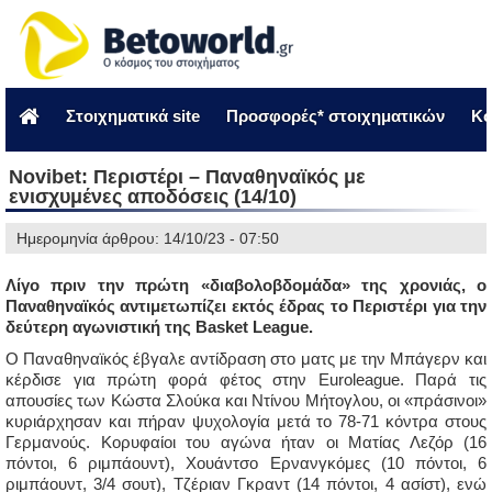
Στοιχηματικά site
Προσφορές* στοιχηματικών
Κο
Novibet: Περιστέρι – Παναθηναϊκός με
ενισχυμένες αποδόσεις (14/10)
Ημερομηνία άρθρου: 14/10/23 - 07:50
Λίγο πριν την πρώτη «διαβολοβδομάδα» της χρονιάς, ο
Παναθηναϊκός αντιμετωπίζει εκτός έδρας το Περιστέρι για την
δεύτερη αγωνιστική της Basket League.
Ο Παναθηναϊκός έβγαλε αντίδραση στο ματς με την Μπάγερν και
κέρδισε για πρώτη φορά φέτος στην Euroleague. Παρά τις
απουσίες των Κώστα Σλούκα και Ντίνου Μήτογλου, οι «πράσινοι»
κυριάρχησαν και πήραν ψυχολογία μετά το 78-71 κόντρα στους
Γερμανούς. Κορυφαίοι του αγώνα ήταν οι Ματίας Λεζόρ (16
πόντοι, 6 ριμπάουντ), Χουάντσο Ερνανγκόμες (10 πόντοι, 6
ριμπάουντ, 3/4 σουτ), Τζέριαν Γκραντ (14 πόντοι, 4 ασίστ), ενώ