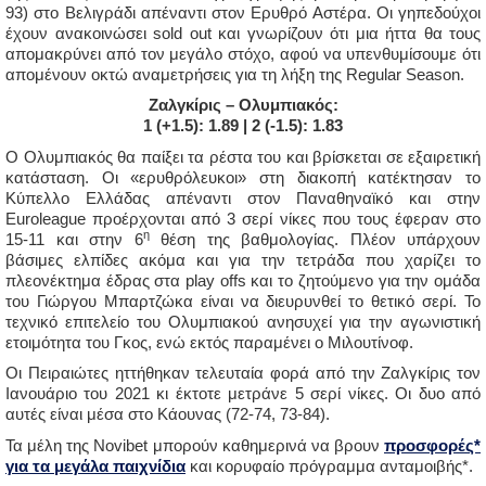
93) στο Βελιγράδι απέναντι στον Ερυθρό Αστέρα. Οι γηπεδούχοι
έχουν ανακοινώσει sold out και γνωρίζουν ότι μια ήττα θα τους
απομακρύνει από τον μεγάλο στόχο, αφού να υπενθυμίσουμε ότι
απομένουν οκτώ αναμετρήσεις για τη λήξη της Regular Season.
Ζαλγκίρις – Ολυμπιακός:
1 (+1.5): 1.89 | 2 (-1.5): 1.83
Ο Ολυμπιακός θα παίξει τα ρέστα του και βρίσκεται σε εξαιρετική
κατάσταση. Οι «ερυθρόλευκοι» στη διακοπή κατέκτησαν το
Κύπελλο Ελλάδας απέναντι στον Παναθηναϊκό και στην
Euroleague προέρχονται από 3 σερί νίκες που τους έφεραν στο
η
15-11 και στην 6
θέση της βαθμολογίας. Πλέον υπάρχουν
βάσιμες ελπίδες ακόμα και για την τετράδα που χαρίζει το
πλεονέκτημα έδρας στα play offs και το ζητούμενο για την ομάδα
του Γιώργου Μπαρτζώκα είναι να διευρυνθεί το θετικό σερί. Το
τεχνικό επιτελείο του Ολυμπιακού ανησυχεί για την αγωνιστική
ετοιμότητα του Γκος, ενώ εκτός παραμένει ο Μιλουτίνοφ.
Οι Πειραιώτες ηττήθηκαν τελευταία φορά από την Ζαλγκίρις τον
Ιανουάριο του 2021 κι έκτοτε μετράνε 5 σερί νίκες. Οι δυο από
αυτές είναι μέσα στο Κάουνας (72-74, 73-84).
Τα μέλη της Novibet μπορούν καθημερινά να βρουν
προσφορές*
για τα
μεγάλα
παιχνίδια
και κορυφαίο πρόγραμμα ανταμοιβής*.