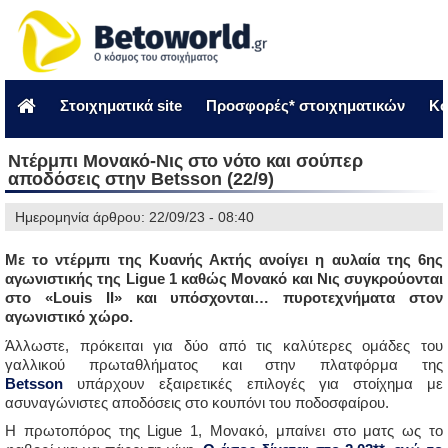
Στοιχηματικά site
Προσφορές* στοιχηματικών
Κο
Ντέρμπι Μονακό-Νις στο νότο και σούπερ
αποδόσεις στην Betsson (22/9)
Ημερομηνία άρθρου: 22/09/23 - 08:40
Με το ντέρμπι της Κυανής Ακτής ανοίγει η αυλαία της 6ης
αγωνιστικής της Ligue 1 καθώς Μονακό και Νις συγκρούονται
στο «Louis II» και υπόσχονται… πυροτεχνήματα στον
αγωνιστικό χώρο.
Άλλωστε, πρόκειται για δύο από τις καλύτερες ομάδες του
γαλλικού πρωταθλήματος και στην πλατφόρμα της
Betsson
υπάρχουν εξαιρετικές επιλογές για στοίχημα με
ασυναγώνιστες αποδόσεις στο κουπόνι του ποδοσφαίρου.
Η πρωτοπόρος της Ligue 1, Μονακό, μπαίνει στο ματς ως το