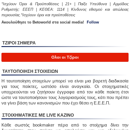
*Ισχύουν Όροι & Προϋποθέσεις | 21+ | Παίξε Υπεύθυνα | Αρμόδιος
Ρυθμιστής: ΕΕΕΠ | ΚΕΘΕΑ: 1114 | Κίνδυνος εθισμού και απώλειας
περιουσίας.*Ισχύουν όροι και προϋποθέσεις
Aκουλούθησε το Betoworld στα social media!
Follow
ΤΖΙΡΟΙ ΣΗΜΕΡΑ
Ολοι οι Τζίροι
ΤΑΥΤΟΠΟΙΗΣΗ ΣΤΟΙΧΕΙΩΝ
Η ταυτοποίηση στοιχείων μπορεί να είναι μια βαρετή διαδικασία
για τους παίκτες, ωστόσο είναι αναγκαία. Οι στοιχηματικές
υποχρεούνται να ζητήσουν έγγραφα από τον κάθε παίκτη έτσι
ώστε να ταυτοποιήσουν τους λογαριασμούς τους, κάτι που πρέπει
να γίνει βάση των κανονισμών που έχει θέσει η Ε.Ε.Ε.Π.
ΣΤΟΙΧΗΜΑΤΙΚΈΣ ΜΕ LIVE ΚΑΖΙΝΟ
Κάθε σωστός bookmaker πέρα από το στοίχημα δίνει την