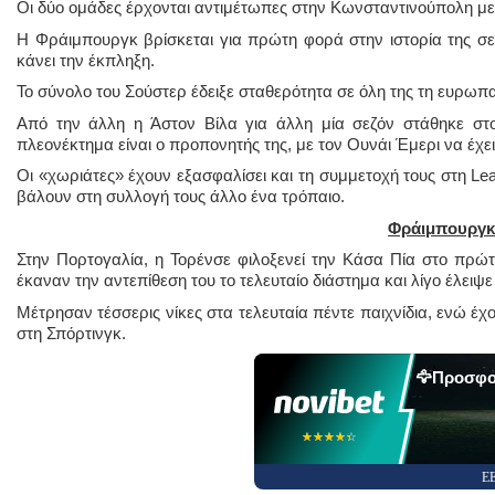
Οι δύο ομάδες έρχονται αντιμέτωπες στην Κωνσταντινούπολη με
Η Φράιμπουργκ βρίσκεται για πρώτη φορά στην ιστορία της σε 
κάνει την έκπληξη.
Το σύνολο του Σούστερ έδειξε σταθερότητα σε όλη της τη ευρωπα
Από την άλλη η Άστον Βίλα για άλλη μία σεζόν στάθηκε στ
πλεονέκτημα είναι ο προπονητής της, με τον Ουνάι Έμερι να έχε
Οι «χωριάτες» έχουν εξασφαλίσει και τη συμμετοχή τους στη 
βάλουν στη συλλογή τους άλλο ένα τρόπαιο.
Φράιμπουργκ 
Στην Πορτογαλία, η Τορένσε φιλοξενεί την Κάσα Πία στο πρώ
έκαναν την αντεπίθεση του το τελευταίο διάστημα και λίγο έλειψ
Μέτρησαν τέσσερις νίκες στα τελευταία πέντε παιχνίδια, ενώ έχ
στη Σπόρτινγκ.
🦅Προσφο
☆☆☆☆☆
★★★★★
Ε