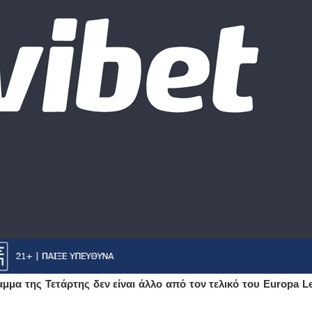
μμα της Τετάρτης δεν είναι άλλο από τον τελικό του Europa 