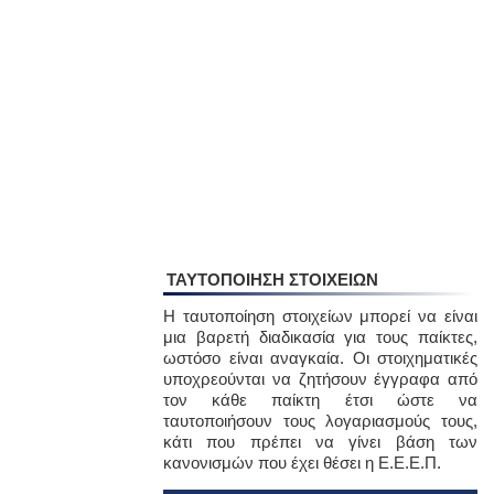
ΤΑΥΤΟΠΟΙΗΣΗ ΣΤΟΙΧΕΙΩΝ
Η ταυτοποίηση στοιχείων μπορεί να είναι
μια βαρετή διαδικασία για τους παίκτες,
ωστόσο είναι αναγκαία. Οι στοιχηματικές
υποχρεούνται να ζητήσουν έγγραφα από
τον κάθε παίκτη έτσι ώστε να
ταυτοποιήσουν τους λογαριασμούς τους,
κάτι που πρέπει να γίνει βάση των
κανονισμών που έχει θέσει η Ε.Ε.Ε.Π.