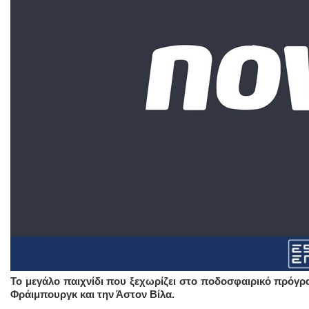
Το μεγάλο παιχνίδι που ξεχωρίζει στο ποδοσφαιρικό πρόγρα
Φράιμπουργκ και την Άστον Βίλα.