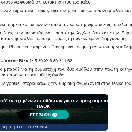
 στόχο να φυσικά την κατάκτηση του τροπαίου.
έναν ευρωπαϊκό τελικό, έχει τον ρόλο του αουτσάιντερ αλλά και 
ϊκή πορεία και με μεγάλο όπλο την έδρα της έφτασε έως το τέλος τ
ο ύψος των περιστάσεων τόσο στην Αγγλία όσο και στην Ευρώ
ι κατακτήσει άλλες τέσσερις φορές τη συγκεκριμένη διοργάνωση.
League Phase του επόμενου Champions League μέσω του πρωταθλήμ
– Άστον Βίλα 1: 5.20
X: 3.80 2: 1.62
το μπαράζ για τη συμμετοχή των δύο ομάδων στην πρώτη κατηγο
ε να πάρουν την απευθείας άνοδο.
ουν γράψει ιστορία καθώς την Κυριακή αγωνίζονται στον τελικό το
ρά* ενισχυμένων αποδόσεων για την πρόκριση του
ΠΑΟΚ
ΕΓΓΡΑΦΗ
ΕΕΠ | 21+ | ΠΑΙΞΕ ΥΠΕΥΘΥΝΑ