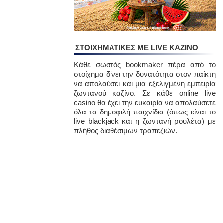
ΣΤΟΙΧΗΜΑΤΙΚΈΣ ΜΕ LIVE ΚΑΖΙΝΟ
Κάθε σωστός bookmaker πέρα από το
στοίχημα δίνει την δυνατότητα στον παίκτη
να απολαύσει και μια εξελιγμένη εμπειρία
ζωντανού καζίνο. Σε κάθε online live
casino θα έχει την ευκαιρία να απολαύσετε
όλα τα δημοφιλή παιχνίδια (όπως είναι το
live blackjack και η ζωντανή ρουλέτα) με
πλήθος διαθέσιμων τραπεζιών.