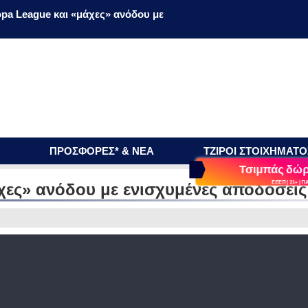
opa League και «μάχες» ανόδου με
ΠΡΟΣΦΟΡΈΣ* & ΝΈΑ
ΤΖΊΡΟΙ ΣΤΟΙΧΉΜΑΤΟ
Τσιμπάς δώρα
ΕΕΕΠ | 21+ | 
χες» ανόδου με ενισχυμένες αποδόσεις!