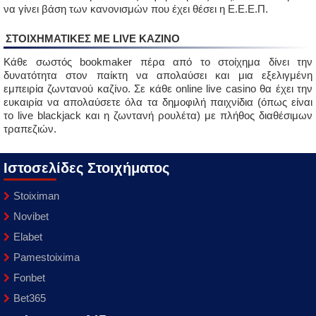
να γίνει βάση των κανονισμών που έχει θέσει η Ε.Ε.Ε.Π.
ΣΤΟΙΧΗΜΑΤΙΚΈΣ ΜΕ LIVE ΚΑΖΙΝΟ
Κάθε σωστός bookmaker πέρα από το στοίχημα δίνει την
δυνατότητα στον παίκτη να απολαύσει και μια εξελιγμένη
εμπειρία ζωντανού καζίνο. Σε κάθε online live casino θα έχει την
ευκαιρία να απολαύσετε όλα τα δημοφιλή παιχνίδια (όπως είναι
το live blackjack και η ζωντανή ρουλέτα) με πλήθος διαθέσιμων
τραπεζιών.
Ιστοσελίδες Στοιχήματος
Stoiximan
Novibet
Elabet
Pamestoixima
Fonbet
Bet365