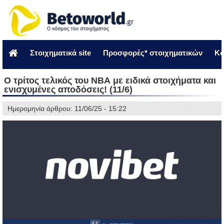
Στοιχηματικά site
Προσφορές* στοιχηματικών
Κο
Ο τρίτος τελικός του ΝΒΑ με ειδικά στοιχήματα και
ενισχυμένες αποδόσεις! (11/6)
Ημερομηνία άρθρου: 11/06/25 - 15:22