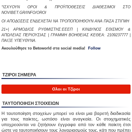
*ΙΣΧΥΟΥΝ ΟΡΟΙ & ΠΡΟΫΠΟΘΕΣΕΙΣ ΔΙΑΘΕΣΙΜΟΙ ΣΤΟ
NOVIBET.GR/INFO/OROI
ΟΙ ΑΠΟΔΟΣΕΙΣ ΕΝΔΕΧΕΤΑΙ ΝΑ ΤΡΟΠΟΠΟΙΗΘΟΥΝ ΑΝΑ ΠΑΣΑ ΣΤΙΓΜΗ
21+| ΑΡΜΟΔΙΟΣ ΡΥΘΜΙΣΤΗΣ:ΕΕΕΠ | ΚΙΝΔΥΝΟΣ ΕΘΙΣΜΟΥ &
ΑΠΩΛΕΙΑΣ ΠΕΡΙΟΥΣΙΑΣ | ΓΡΑΜΜΗ ΒΟΗΘΕΙΑΣ ΚΕΘΕΑ: 2109237777 |
ΠΑΙΞΕ ΥΠΕΥΘΥΝΑ.
Aκουλούθησε το Betoworld στα social media!
Follow
ΤΖΙΡΟΙ ΣΗΜΕΡΑ
Ολοι οι Τζίροι
ΤΑΥΤΟΠΟΙΗΣΗ ΣΤΟΙΧΕΙΩΝ
Η ταυτοποίηση στοιχείων μπορεί να είναι μια βαρετή διαδικασία
για τους παίκτες, ωστόσο είναι αναγκαία. Οι στοιχηματικές
υποχρεούνται να ζητήσουν έγγραφα από τον κάθε παίκτη έτσι
ώστε να ταυτοποιήσουν τους λογαριασμούς τους, κάτι που πρέπει