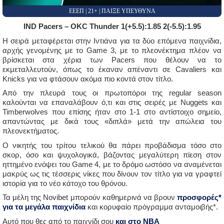
ΕΕΕΠ | 21+ | ΠΑΙΞΕ ΥΠΕΥΘΥΝΑ
IND
Pacers
–
OKC
Thunder
1(+5.5):1.85 2(-5.5):1.95
Η σειρά μεταφέρεται στην Ιντιάνα για τα δύο επόμενα παιχνίδια,
αρχής γενομένης με το Game 3, με το πλεονέκτημα πλέον να
βρίσκεται στα χέρια των Pacers που θέλουν να το
εκμεταλλευτούν, όπως το έκαναν απέναντι σε Cavaliers και
Knicks για να φτάσουν ακόμα πιο κοντά στον τίτλο.
Από την πλευρά τους οι πρωτοπόροι της regular season
καλούνται να επαναλάβουν ό,τι και στις σειρές με Nuggets και
Timberwolves που επίσης ήταν στο 1-1 στο αντίστοιχο σημείο,
απαντώντας με δικά τους «διπλά» μετά την απώλεια του
πλεονεκτήματος.
Ο νικητής του τρίτου τελικού θα πάρει προβάδισμα τόσο στο
σκορ, όσο και ψυχολογικά, βάζοντας μεγαλύτερη πίεση στον
ηττημένο ενόψει του Game 4, με το δρόμο ωστόσο να αναμένεται
μακρύς ως τις τέσσερις νίκες που δίνουν τον τίτλο για να γραφτεί
ιστορία για το νέο κάτοχο του θρόνου.
Τα μέλη της Novibet μπορούν καθημερινά να βρουν
προσφορές*
για τα μεγάλα παιχνίδια
και κορυφαίο πρόγραμμα ανταμοιβής*.
Αυτό που θες από το παιχνίδι σου
και στο ΝΒΑ