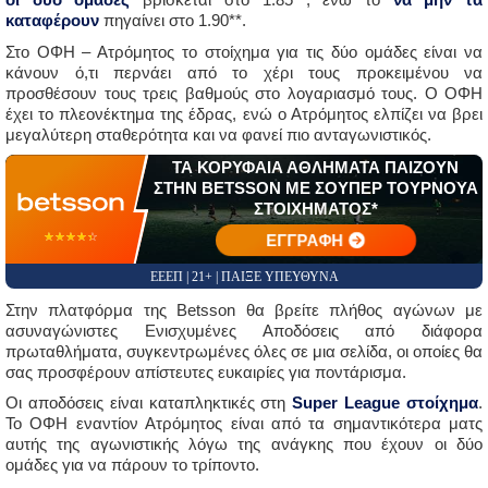
καταφέρουν
πηγαίνει στο 1.90**.
Στο ΟΦΗ – Ατρόμητος το στοίχημα για τις δύο ομάδες είναι να
κάνουν ό,τι περνάει από το χέρι τους προκειμένου να
προσθέσουν τους τρεις βαθμούς στο λογαριασμό τους. Ο ΟΦΗ
έχει το πλεονέκτημα της έδρας, ενώ ο Ατρόμητος ελπίζει να βρει
μεγαλύτερη σταθερότητα και να φανεί πιο ανταγωνιστικός.
ΤΑ ΚΟΡΥΦΑΙΑ ΑΘΛΗΜΑΤΑ ΠΑΙΖΟΥΝ
ΣΤΗΝ BETSSON ΜΕ ΣΟΥΠΕΡ ΤΟΥΡΝΟΥΑ
ΣΤΟΙΧΗΜΑΤΟΣ*
☆☆☆☆☆
★★★★★
ΕΓΓΡΑΦΗ
ΕΕΕΠ | 21+ | ΠΑΙΞΕ ΥΠΕΥΘΥΝΑ
Στην πλατφόρμα της Betsson θα βρείτε πλήθος αγώνων με
ασυναγώνιστες Ενισχυμένες Αποδόσεις από διάφορα
πρωταθλήματα, συγκεντρωμένες όλες σε μια σελίδα, οι οποίες θα
σας προσφέρουν απίστευτες ευκαιρίες για ποντάρισμα.
Οι αποδόσεις είναι καταπληκτικές στη
Super League στοίχημα
.
Το ΟΦΗ εναντίον Ατρόμητος είναι από τα σημαντικότερα ματς
αυτής της αγωνιστικής λόγω της ανάγκης που έχουν οι δύο
ομάδες για να πάρουν το τρίποντο.