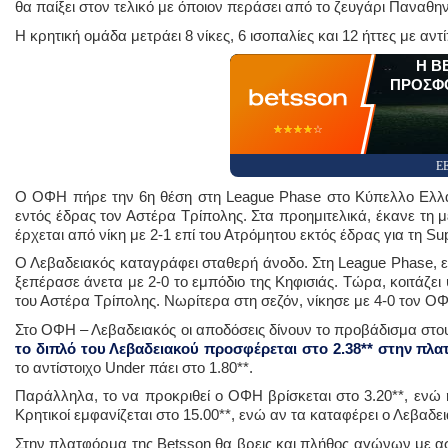
θα παίξει στον τελικό με όποιον περάσει από το ζευγάρι Παναθ
Η κρητική ομάδα μετράει 8 νίκες, 6 ισοπαλίες και 12 ήττες με α
Η B
ΠΡΟΣΦΟ
☆☆☆☆☆
★★★★★
Ε
Ο ΟΦΗ πήρε την 6η θέση στη League Phase στο Κύπελλο Ελλάδα
εντός έδρας τον Αστέρα Τρίπολης. Στα προημιτελικά, έκανε τη 
έρχεται από νίκη με 2-1 επί του Ατρόμητου εκτός έδρας για τη Sup
Ο Λεβαδειακός καταγράφει σταθερή άνοδο. Στη League Phase, εξά
ξεπέρασε άνετα με 2-0 το εμπόδιο της Κηφισιάς. Τώρα, κοιτάζει
του Αστέρα Τρίπολης. Νωρίτερα στη σεζόν, νίκησε με 4-0 τον Ο
Στο ΟΦΗ – Λεβαδειακός οι αποδόσεις δίνουν το προβάδισμα στου
το διπλό του Λεβαδειακού προσφέρεται στο 2.38** στην πλ
το αντίστοιχο Under πάει στο 1.80**.
Παράλληλα, το να προκριθεί ο ΟΦΗ βρίσκεται στο 3.20**, ενώ η
Κρητικοί εμφανίζεται στο 15.00**, ενώ αν τα καταφέρει ο Λεβαδε
Στην πλατφόρμα της Betsson θα βρεις και πλήθος αγώνων με 