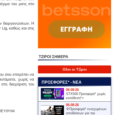
 τέρμα του ματς στο
κών διοργανώσεων. Η
 Lig, καθώς και στις
ΤΖΙΡΟΙ ΣΗΜΕΡΑ
Ολοι οι Τζίροι
ου σου επιτρέπει να
αυτόματα, χωρίς να
ΠΡΟΣΦΟΡΕΣ* - ΝΕΑ
στη διαχείριση του
06-08-26
STX500 Προσφορά* χωρίς
κατάθεση*⭐
06-08-26
🦅Προσφορά* ενισχυμένων
ΥΠΕΥΘΥΝΑ
αποδόσεων για την