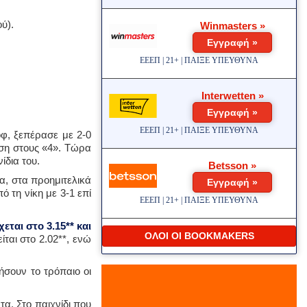
ύ).
Winmasters »
Εγγραφή »
ΕΕΕΠ | 21+ | ΠΑΙΞΕ ΥΠΕΥΘΥΝΑ
Interwetten »
Εγγραφή »
ΕΕΕΠ | 21+ | ΠΑΙΞΕ ΥΠΕΥΘΥΝΑ
φ, ξεπέρασε με 2-0
έση στους «4». Τώρα
ίδια του.
Betsson »
α, στα προημιτελικά
Εγγραφή »
ό τη νίκη με 3-1 επί
ΕΕΕΠ | 21+ | ΠΑΙΞΕ ΥΠΕΥΘΥΝΑ
ται στο 3.15** και
ΟΛΟΙ ΟΙ BOOKMAKERS
ίται στο 2.02**, ενώ
ήσουν το τρόπαιο οι
. Στο παιχνίδι που