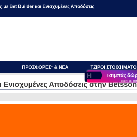
 με Bet Builder και Ενισχυμένες Αποδόσεις
ΠΡΟΣΦΟΡΈΣ* & ΝΈΑ
ΤΖΊΡΟΙ ΣΤΟΙΧΉΜΑΤΟ
Τσιμπάς δώρα
ΕΕΕΠ | 21+ | 
ι Ενισχυμένες Αποδόσεις στην Betsson 