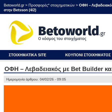
Betoworld.gr
>
Προσφορές* στοιχηματικών
>
ΟΦΗ – Λεβαδειακός
στην Betsson (4/2)
ΣΤΟΙΧΗΜΑΤΙΚΆ SITE
ΚΟΥΠΌΝΙ ΣΤΟΙΧΉΜΑΤΟΣ
ΟΦΗ – Λεβαδειακός με Bet Builder κα
Ημερομηνία άρθρου: 04/02/26 - 09:05