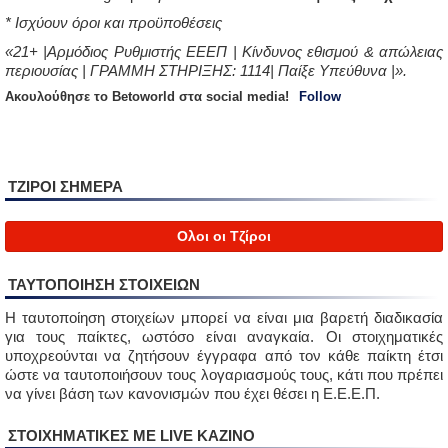
* Ισχύουν όροι και προϋποθέσεις
«21+ |Αρμόδιος Ρυθμιστής ΕΕΕΠ | Κίνδυνος εθισμού & απώλειας
περιουσίας | ΓΡΑΜΜΗ ΣΤΗΡΙΞΗΣ: 1114| Παίξε Υπεύθυνα |».
Aκουλούθησε το Betoworld στα social media!
Follow
ΤΖΙΡΟΙ ΣΗΜΕΡΑ
Ολοι οι Τζίροι
ΤΑΥΤΟΠΟΙΗΣΗ ΣΤΟΙΧΕΙΩΝ
Η ταυτοποίηση στοιχείων μπορεί να είναι μια βαρετή διαδικασία
για τους παίκτες, ωστόσο είναι αναγκαία. Οι στοιχηματικές
υποχρεούνται να ζητήσουν έγγραφα από τον κάθε παίκτη έτσι
ώστε να ταυτοποιήσουν τους λογαριασμούς τους, κάτι που πρέπει
να γίνει βάση των κανονισμών που έχει θέσει η Ε.Ε.Ε.Π.
ΣΤΟΙΧΗΜΑΤΙΚΈΣ ΜΕ LIVE ΚΑΖΙΝΟ