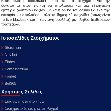
Κάθε σωστός bookmaker πέρα από το στοίχημα δίνει την
δυνατότητα στον παίκτη να απολαύσει και μια εξελιγμένη
εμπειρία ζωντανού καζίνο. Σε κάθε online live casino θα έχει την
ευκαιρία να απολαύσετε όλα τα δημοφιλή παιχνίδια (όπως είναι
το live blackjack και η ζωντανή ρουλέτα) με πλήθος διαθέσιμων
τραπεζιών.
Ιστοσελίδες Στοιχήματος
Stoiximan
Novibet
Elabet
Pamestoixima
Fonbet
Bet365
Χρήσιμες Σελίδες
Εισαγωγή στο στοίχημα
Στοιχηματικές εταιρίες με Paypal