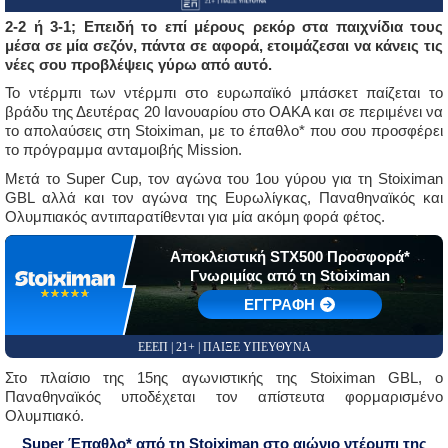
2-2 ή 3-1; Επειδή το επί μέρους ρεκόρ στα παιχνίδια τους
μέσα σε μία σεζόν, πάντα σε αφορά, ετοιμάζεσαι να κάνεις τις
νέες σου προβλέψεις γύρω από αυτό.
Το ντέρμπι των ντέρμπι στο ευρωπαϊκό μπάσκετ παίζεται το
βράδυ της Δευτέρας 20 Ιανουαρίου στο ΟΑΚΑ και σε περιμένει να
το απολαύσεις στη Stoiximan, με το έπαθλο* που σου προσφέρει
το πρόγραμμα ανταμοιβής Mission.
Μετά το Super Cup, τον αγώνα του 1ου γύρου για τη Stoiximan
GBL αλλά και τον αγώνα της Ευρωλίγκας, Παναθηναϊκός και
Ολυμπιακός αντιπαρατίθενται για μία ακόμη φορά φέτος.
Αποκλειστική STX500 Προσφορά*
Γνωριμίας από τη Stoiximan
☆☆☆☆☆
★★★★★
EΓΓΡΑΦΗ
ΕΕΕΠ | 21+ | ΠΑΙΞΕ ΥΠΕΥΘΥΝΑ
Στο πλαίσιο της 15ης αγωνιστικής της Stoiximan GBL, ο
Παναθηναϊκός υποδέχεται τον απίστευτα φορμαρισμένο
Ολυμπιακό.
Super Έπαθλο* από τη Stoiximan στο αιώνιο ντέρμπι της