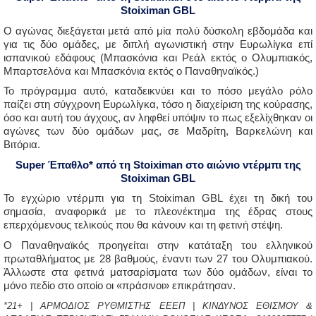
Stoiximan GBL
Ο αγώνας διεξάγεται μετά από μία πολύ δύσκολη εβδομάδα και
για τις δύο ομάδες, με διπλή αγωνιστική στην Ευρωλίγκα επί
ισπανικού εδάφους (Μπασκόνια και Ρεάλ εκτός ο Ολυμπιακός,
Μπαρτσελόνα και Μπασκόνια εκτός ο Παναθηναϊκός.)
Το πρόγραμμα αυτό, καταδεικνύει και το πόσο μεγάλο ρόλο
παίζει στη σύγχρονη Ευρωλίγκα, τόσο η διαχείριση της κούρασης,
όσο και αυτή του άγχους, αν ληφθεί υπόψιν το πως εξελίχθηκαν οι
αγώνες των δύο ομάδων μας, σε Μαδρίτη, Βαρκελώνη και
Βιτόρια.
Super Έπαθλο* από τη Stoiximan στο αιώνιο ντέρμπι της
Stoiximan GBL
Το εγχώριο ντέρμπι για τη Stoiximan GBL έχει τη δική του
σημασία, αναφορικά με το πλεονέκτημα της έδρας στους
επερχόμενους τελικούς που θα κάνουν και τη φετινή στέψη.
Ο Παναθηναϊκός προηγείται στην κατάταξη του ελληνικού
πρωταθλήματος με 28 βαθμούς, έναντι των 27 του Ολυμπιακού.
Άλλωστε στα φετινά ματσαρίσματα των δύο ομάδων, είναι το
μόνο πεδίο στο οποίο οι «πράσινοι» επικράτησαν.
*21+ | ΑΡΜΟΔΙΟΣ ΡΥΘΜΙΣΤΗΣ ΕΕΕΠ | ΚΙΝΔΥΝΟΣ ΕΘΙΣΜΟΥ &