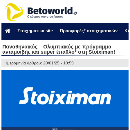
Στοιχηματικά site
Προσφορές* στοιχηματικών
Κο
Παναθηναϊκός – Ολυμπιακός με πρόγραμμα
ανταμοιβής και super έπαθλο* στη Stoiximan!
Ημερομηνία άρθρου: 20/01/25 - 10:59