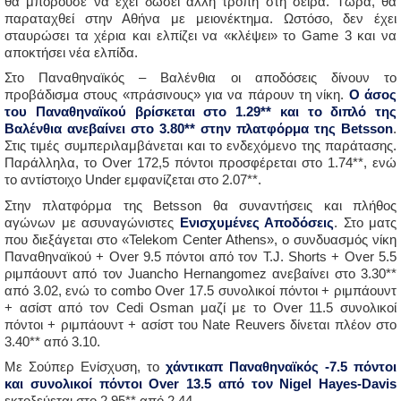
θα μπορούσε να έχει δώσει άλλη τροπή στη σειρά. Τώρα, θα
παραταχθεί στην Αθήνα με μειονέκτημα. Ωστόσο, δεν έχει
σταυρώσει τα χέρια και ελπίζει να «κλέψει» το Game 3 και να
αποκτήσει νέα ελπίδα.
Στο Παναθηναϊκός – Βαλένθια οι αποδόσεις δίνουν το
προβάδισμα στους «πράσινους» για να πάρουν τη νίκη.
Ο άσος
του Παναθηναϊκού βρίσκεται στο 1.29** και το διπλό της
Βαλένθια ανεβαίνει στο 3.80** στην πλατφόρμα της Betsson
.
Στις τιμές συμπεριλαμβάνεται και το ενδεχόμενο της παράτασης.
Παράλληλα, το Over 172,5 πόντοι προσφέρεται στο 1.74**, ενώ
το αντίστοιχο Under εμφανίζεται στο 2.07**.
Στην πλατφόρμα της Betsson θα συναντήσεις και πλήθος
αγώνων με ασυναγώνιστες
Ενισχυμένες Αποδόσεις
. Στο ματς
που διεξάγεται στο «Telekom Center Athens», ο συνδυασμός νίκη
Παναθηναϊκού + Over 9.5 πόντοι από τον T.J. Shorts + Over 5.5
ριμπάουντ από τον Juancho Hernangomez ανεβαίνει στο 3.30**
από 3.02, ενώ το combo Over 17.5 συνολικοί πόντοι + ριμπάουντ
+ ασίστ από τον Cedi Osman μαζί με το Over 11.5 συνολικοί
πόντοι + ριμπάουντ + ασίστ του Nate Reuvers δίνεται πλέον στο
3.40** από 3.10.
Με Σούπερ Ενίσχυση, το
χάντικαπ Παναθηναϊκός -7.5 πόντοι
και συνολικοί πόντοι Over 13.5 από τον Nigel Hayes-Davis
εκτοξεύεται στο 2.95** από 2.44.