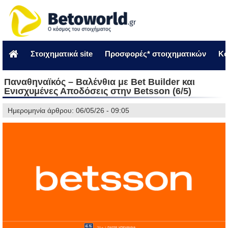
Στοιχηματικά site
Προσφορές* στοιχηματικών
Κο
Παναθηναϊκός – Βαλένθια με Bet Builder και
Ενισχυμένες Αποδόσεις στην Betsson (6/5)
Ημερομηνία άρθρου: 06/05/26 - 09:05