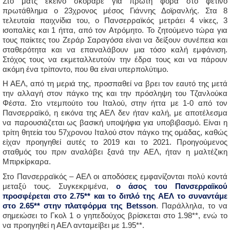
Στο ματς εκείνο σκόραρε για πρώτη φορά στο φετινό
πρωτάθλημα ο 23χρονος μέσος Γιάννης Δοϊρανλής. Στα 8
τελευταία παιχνίδια του, ο Πανσερραϊκός μετράει 4 νίκες, 3
ισοπαλίες και 1 ήττα, από τον Ατρόμητο. Το ζητούμενο τώρα για
τους παίκτες του Ζεράρ Σαραγόσα είναι να δείξουν συνέπεια και
σταθερότητα και να επαναλάβουν μια τόσο καλή εμφάνιση.
Στόχος τους να εκμεταλλευτούν την έδρα τους και να πάρουν
ακόμη ένα τρίποντο, που θα είναι υπερπολύτιμο.
Η ΑΕΛ, από τη μεριά της, προσπαθεί να βρει τον εαυτό της μετά
την αλλαγή στον πάγκο της και την πρόσληψη του Τζανλούκα
Φέστα. Στο ντεμπούτο του Ιταλού, στην ήττα με 1-0 από τον
Πανσερραϊκό, η εικόνα της ΑΕΛ δεν ήταν καλή, με αποτέλεσμα
να παρουσιάζεται ως βασική υποψήφια για υποβιβασμό. Είναι η
τρίτη θητεία του 57χρονου Ιταλού στον πάγκο της ομάδας, καθώς
είχαν προηγηθεί αυτές το 2019 και το 2021. Προηγούμενος
σταθμός του πριν αναλάβει ξανά την ΑΕΛ, ήταν η μαλτέζικη
Μπιρκίρκαρα.
Στο Πανσερραϊκός – ΑΕΛ οι αποδόσεις εμφανίζονται πολύ κοντά
μεταξύ τους. Συγκεκριμένα,
ο άσος του Πανσερραϊκού
προσφέρεται στο 2.75** και το διπλό της ΑΕΛ το συναντάμε
στο 2.65** στην πλατφόρμα της Betsson
. Παράλληλα, το να
σημειώσει το Γκολ 1 ο γηπεδούχος βρίσκεται στο 1.98**, ενώ το
να προηγηθεί η ΑΕΛ ανταμείβει με 1.95**.